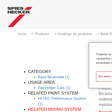
Início
Produtos
Catálogo de produtos
Base B
Tratamos as 
campanhas de
privacidade c
Perm
CATEGORY
Os seus 
Base Bicamada
(1)
USAGE AREA
Passenger Cars
(1)
A Base
RELATED PAINT SYSTEM
Bicama
Hi-TEC Performance System
sistema
(1)
repintu
RELATED MIXING SYSTEM