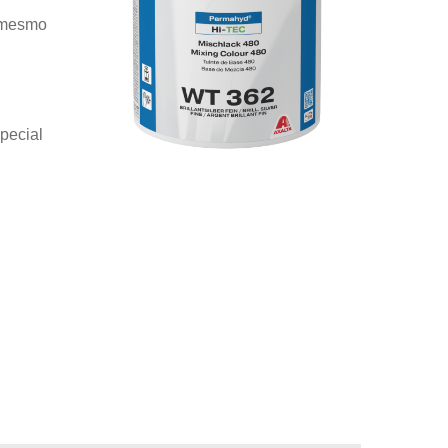
l mesmo
special