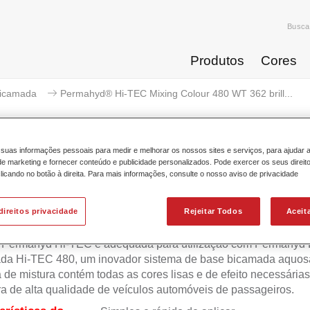
Busca
Produtos
Cores
icamada
Permahyd® Hi-TEC Mixing Colour 480 WT 362 brill...
suas informações pessoais para medir e melhorar os nossos sites e serviços, para ajudar 
 marketing e fornecer conteúdo e publicidade personalizados. Pode exercer os seus direit
licando no botão à direita. Para mais informações, consulte o nosso aviso de privacidade
ahyd® Hi-TEC Mixing Colour 480 W
direitos privacidade
Rejeitar Todos
Aceit
 Permahyd Hi-TEC é adequada para utilização com Permahyd
da Hi-TEC 480, um inovador sistema de base bicamada aquosa
 de mistura contém todas as cores lisas e de efeito necessárias
ra de alta qualidade de veículos automóveis de passageiros.