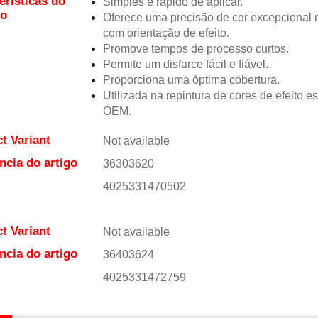
erísticas do
Simples e rápido de aplicar.
to
Oferece uma precisão de cor excepciona
com orientação de efeito.
Promove tempos de processo curtos.
Permite um disfarce fácil e fiável.
Proporciona uma óptima cobertura.
Utilizada na repintura de cores de efeito e
OEM.
t Variant
Not available
ncia do artigo
36303620
4025331470502
t Variant
Not available
ncia do artigo
36403624
4025331472759