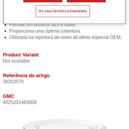
Oferece uma precisão de cor excepcional mesmo com
Os seus direitos privacidade
orientação de efeito.
Promove tempos de processo curtos.
Permite um disfarce fácil e fiável.
Proporciona uma óptima cobertura.
Utilizada na repintura de cores de efeito especial OEM.
Product Variant
Not available
Referência do artigo
36303570
GMC
4025331463009