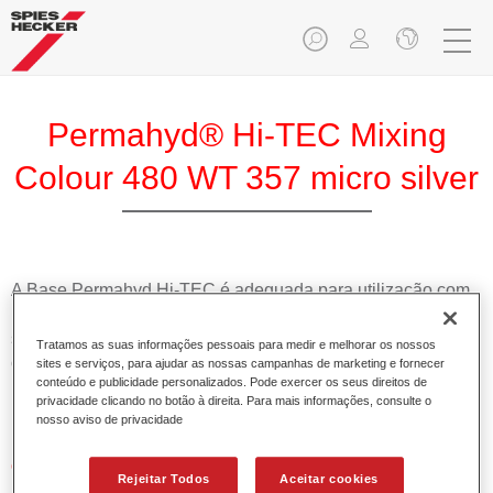
Permahyd® Hi-TEC Mixing
Colour 480 WT 357 micro silver
A Base Permahyd Hi-TEC é adequada para utilização com
Permahyd Base Bicamada Hi-TEC 480, um inovador
sistema de base bicamada aquosa. Este sistema de mistura
Tratamos as suas informações pessoais para medir e melhorar os nossos
contém todas as cores lisas e de efeito necessárias para a
sites e serviços, para ajudar as nossas campanhas de marketing e fornecer
conteúdo e publicidade personalizados. Pode exercer os seus direitos de
repintura de alta qualidade de veículos automóveis de
privacidade clicando no botão à direita. Para mais informações, consulte o
passageiros.
nosso aviso de privacidade
Características do produto
Rejeitar Todos
Aceitar cookies
Simples e rápido de aplicar.