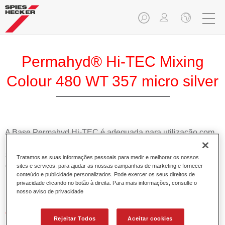
Permahyd® Hi-TEC Mixing
Colour 480 WT 357 micro silver
A Base Permahyd Hi-TEC é adequada para utilização com
Permahyd Base Bicamada Hi-TEC 480, um inovador
sistema de base bicamada aquosa. Este sistema de mistura
Tratamos as suas informações pessoais para medir e melhorar os nossos
contém todas as cores lisas e de efeito necessárias para a
sites e serviços, para ajudar as nossas campanhas de marketing e fornecer
conteúdo e publicidade personalizados. Pode exercer os seus direitos de
repintura de alta qualidade de veículos automóveis de
privacidade clicando no botão à direita. Para mais informações, consulte o
passageiros.
nosso aviso de privacidade
Características do produto
Rejeitar Todos
Aceitar cookies
Simples e rápido de aplicar.