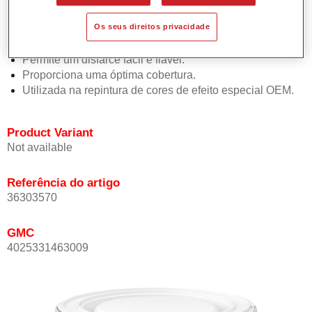
Oferece uma precisão de cor excepcional mesmo com
Os seus direitos privacidade
orientação de efeito.
Promove tempos de processo curtos.
Permite um disfarce fácil e fiável.
Proporciona uma óptima cobertura.
Utilizada na repintura de cores de efeito especial OEM.
Product Variant
Not available
Referência do artigo
36303570
GMC
4025331463009