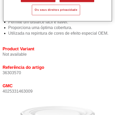
Oferece uma precisão de cor excepcional mesmo com
Os seus direitos privacidade
orientação de efeito.
Promove tempos de processo curtos.
Permite um disfarce fácil e fiável.
Proporciona uma óptima cobertura.
Utilizada na repintura de cores de efeito especial OEM.
Product Variant
Not available
Referência do artigo
36303570
GMC
4025331463009