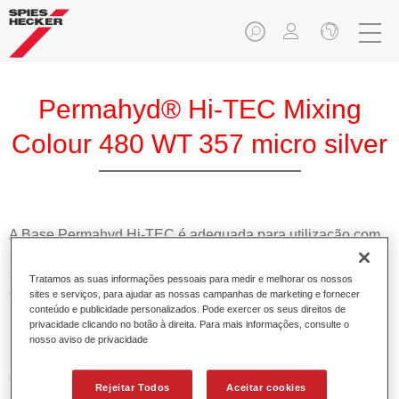
Permahyd® Hi-TEC Mixing
Colour 480 WT 357 micro silver
A Base Permahyd Hi-TEC é adequada para utilização com
Permahyd Base Bicamada Hi-TEC 480, um inovador
sistema de base bicamada aquosa. Este sistema de mistura
Tratamos as suas informações pessoais para medir e melhorar os nossos
contém todas as cores lisas e de efeito necessárias para a
sites e serviços, para ajudar as nossas campanhas de marketing e fornecer
conteúdo e publicidade personalizados. Pode exercer os seus direitos de
repintura de alta qualidade de veículos automóveis de
privacidade clicando no botão à direita. Para mais informações, consulte o
passageiros.
nosso aviso de privacidade
Características do produto
Rejeitar Todos
Aceitar cookies
Simples e rápido de aplicar.