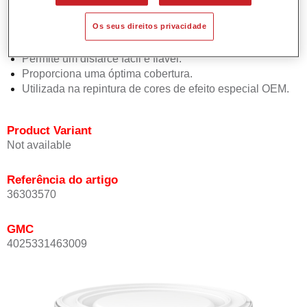
Oferece uma precisão de cor excepcional mesmo com
Os seus direitos privacidade
orientação de efeito.
Promove tempos de processo curtos.
Permite um disfarce fácil e fiável.
Proporciona uma óptima cobertura.
Utilizada na repintura de cores de efeito especial OEM.
Product Variant
Not available
Referência do artigo
36303570
GMC
4025331463009