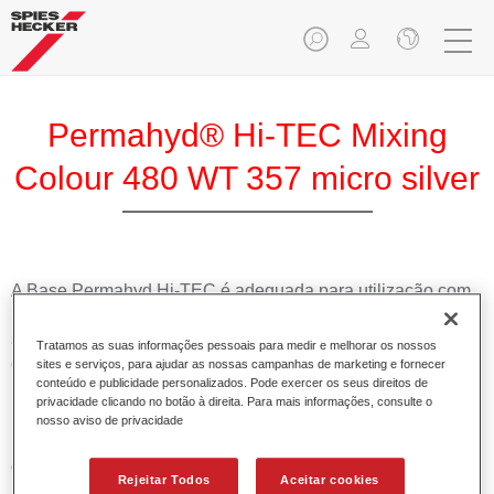
Permahyd® Hi-TEC Mixing
Colour 480 WT 357 micro silver
A Base Permahyd Hi-TEC é adequada para utilização com
Permahyd Base Bicamada Hi-TEC 480, um inovador
sistema de base bicamada aquosa. Este sistema de mistura
Tratamos as suas informações pessoais para medir e melhorar os nossos
contém todas as cores lisas e de efeito necessárias para a
sites e serviços, para ajudar as nossas campanhas de marketing e fornecer
conteúdo e publicidade personalizados. Pode exercer os seus direitos de
repintura de alta qualidade de veículos automóveis de
privacidade clicando no botão à direita. Para mais informações, consulte o
passageiros.
nosso aviso de privacidade
Características do produto
Rejeitar Todos
Aceitar cookies
Simples e rápido de aplicar.