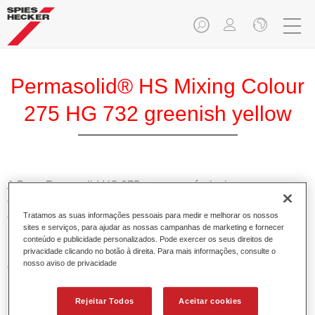
Permasolid® HS Mixing Colour
275 HG 732 greenish yellow
A Base Pemasolid HS 275 torna possível misturar as cores
com o Permasolid HS Esmalte 275 de alta qualidade para
criar todas as cores lisas para a repintura de veículos de
Tratamos as suas informações pessoais para medir e melhorar os nossos
sites e serviços, para ajudar as nossas campanhas de marketing e fornecer
passageiros.
conteúdo e publicidade personalizados. Pode exercer os seus direitos de
privacidade clicando no botão à direita. Para mais informações, consulte o
nosso aviso de privacidade
Características do produto
Permite uma aplicação simples e rápida numa operação
de 1.5 demãos.
Rejeitar Todos
Aceitar cookies
Promove tempos de secagem curtos.