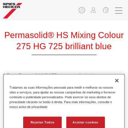
Permasolid® HS Mixing Colour
275 HG 725 brilliant blue
A Base Pemasolid HS 275 torna possível misturar as cores
com o Permasolid HS Esmalte 275 de alta qualidade para
criar todas as cores lisas para a repintura de veículos de
Tratamos as suas informações pessoais para medir e melhorar os nossos
sites e serviços, para ajudar as nossas campanhas de marketing e fornecer
passageiros.
conteúdo e publicidade personalizados. Pode exercer os seus direitos de
privacidade clicando no botão à direita. Para mais informações, consulte o
nosso aviso de privacidade
Características do produto
Permite uma aplicação simples e rápida numa operação
de 1.5 demãos.
Rejeitar Todos
Aceitar cookies
Promove tempos de secagem curtos.