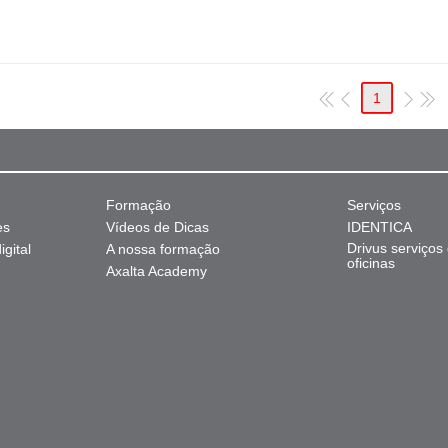
1
Formação
Serviços
es
Vídeos de Dicas
IDENTICA
Drivus serviços
gital
A nossa formação
oficinas
Axalta Academy