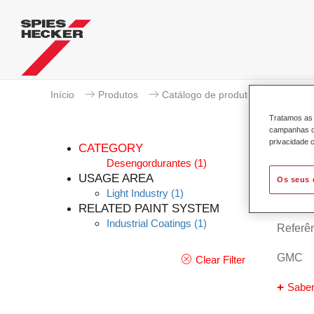
Início
Produtos
Catálogo de produtos
Tratamos as 
campanhas de
privacidade c
CATEGORY
Desengordurantes
(1)
USAGE AREA
Os seus 
Light Industry
(1)
Perma
RELATED PAINT SYSTEM
Industrial Coatings
(1)
Referên
GMC
Clear Filter
Saber