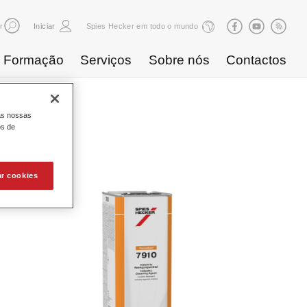
r
Iniciar
Spies Hecker em todo o mundo
Formação
Serviços
Sobre nós
Contactos
as nossas
odutos
os de
ar cookies