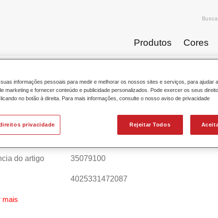
Busca
Produtos
Cores
suas informações pessoais para medir e melhorar os nossos sites e serviços, para ajudar 
Catálogo de pr
 marketing e fornecer conteúdo e publicidade personalizados. Pode exercer os seus direit
licando no botão à direita. Para mais informações, consulte o nosso aviso de privacidade
direitos privacidade
Rejeitar Todos
Aceit
fleet® Industry Cleaning Agent 7910
cia do artigo
35079100
4025331472087
 mais