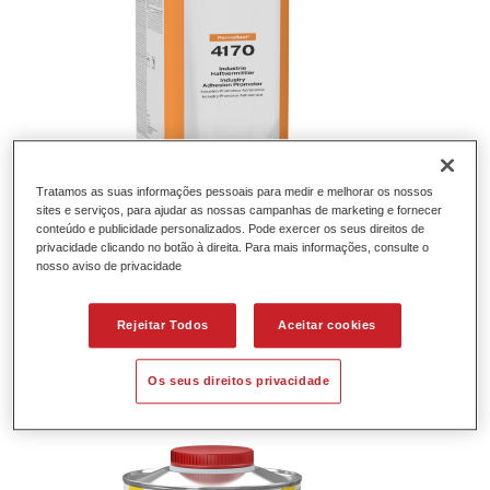
Tratamos as suas informações pessoais para medir e melhorar os nossos
sites e serviços, para ajudar as nossas campanhas de marketing e fornecer
conteúdo e publicidade personalizados. Pode exercer os seus direitos de
privacidade clicando no botão à direita. Para mais informações, consulte o
Permafleet® Industry Alkyd Additiv
nosso aviso de privacidade
KH9010
Referência do artigo
35090100
Rejeitar Todos
Aceitar cookies
GMC
4025331472001
Os seus direitos privacidade
Saber mais