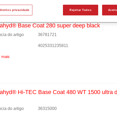
direitos privacidade
Rejeitar Todos
Aceit
ahyd® Base Coat 280 super deep black
cia do artigo
36781721
4025331235811
 mais
ahyd® Hi-TEC Base Coat 480 WT 1500 ultra 
cia do artigo
36315000