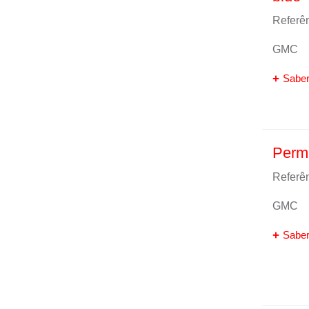
Referên
GMC
Saber
Perma
Referên
GMC
Saber