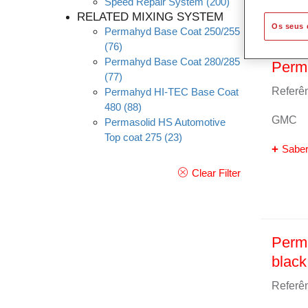
Speed Repair System
(200)
RELATED MIXING SYSTEM
Os seus 
Permahyd Base Coat 250/255
(76)
Permahyd Base Coat 280/285
Perm
(77)
Referên
Permahyd HI-TEC Base Coat
480
(88)
GMC
Permasolid HS Automotive
Top coat 275
(23)
Saber
Clear Filter
Perm
black
Referên