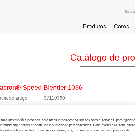
Busca
Produtos
Cores
Catálogo de pr
acron® Speed Blender 1036
cia do artigo
37110360
4025331462187
suas informações pessoais para medir e melhorar os nossos sites e serviços, para ajudar 
 mais
 marketing e fornecer conteúdo e publicidade personalizados. Pode exercer os seus direit
licando no botão à direita. Para mais informações, consulte o nosso aviso de privacidade