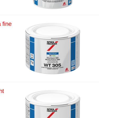
 fine
ht