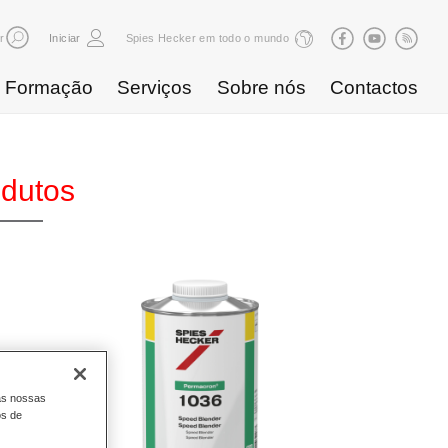
r
Iniciar
Spies Hecker em todo o mundo
Formação
Serviços
Sobre nós
Contactos
odutos
as nossas
os de