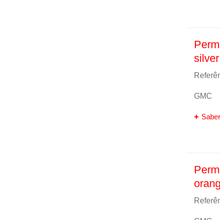
Perma
silver
Referên
GMC
Saber
Perm
oran
Referên