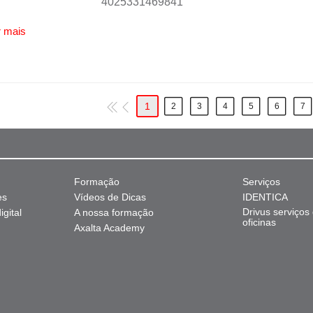
4025331469841
 mais
1
2
3
4
5
6
7
Formação
Serviços
es
Vídeos de Dicas
IDENTICA
Drivus serviços
gital
A nossa formação
oficinas
Axalta Academy