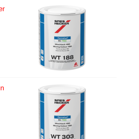
er
in