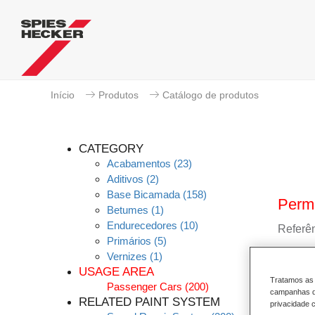
Início
Produtos
Catálogo de produtos
CATEGORY
Acabamentos
(23)
Aditivos
(2)
Base Bicamada
(158)
Perm
Betumes
(1)
Endurecedores
(10)
Referên
Primários
(5)
Vernizes
(1)
GMC
USAGE AREA
Tratamos as 
Passenger Cars
(200)
Saber
campanhas de
RELATED PAINT SYSTEM
privacidade c