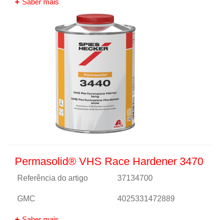
Saber mais
Permasolid® VHS Race Hardener 3470
Referência do artigo
37134700
GMC
4025331472889
Saber mais