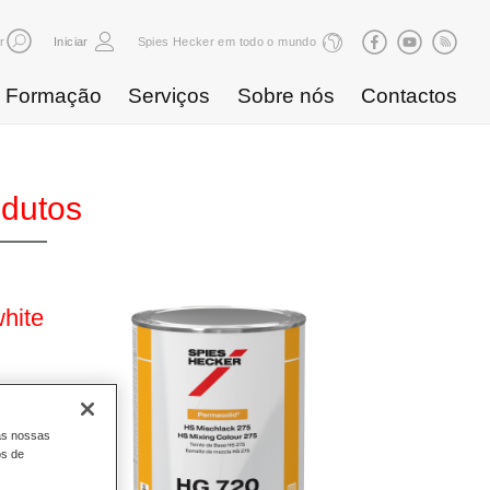
r
Iniciar
Spies Hecker em todo o mundo
Formação
Serviços
Sobre nós
Contactos
odutos
hite
as nossas
os de