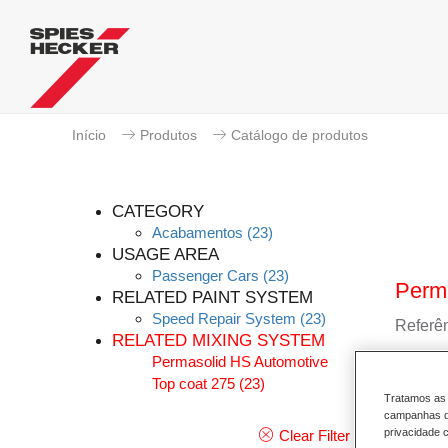
Início
Produtos
Catálogo de produtos
CATEGORY
Acabamentos
(23)
USAGE AREA
Passenger Cars
(23)
Perma
RELATED PAINT SYSTEM
Speed Repair System
(23)
Referên
RELATED MIXING SYSTEM
Permasolid HS Automotive
GMC
Top coat 275
(23)
Tratamos as 
Saber
campanhas de
privacidade c
Clear Filter