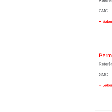
Referên
GMC
Saber
Perma
Referên
GMC
Saber