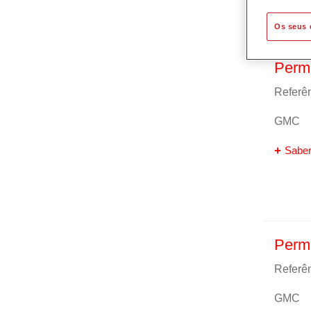
Os seus 
Perma
Referên
GMC
Saber
Perma
Referên
GMC