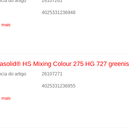
cia do artigo
26107261
4025331236948
 mais
solid® HS Mixing Colour 275 HG 727 greenis
cia do artigo
26107271
4025331236955
 mais