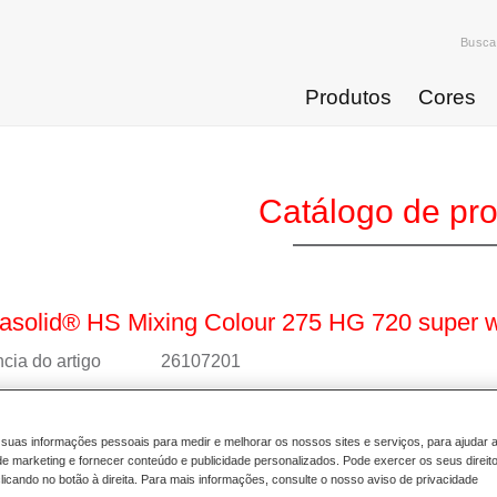
Busca
Produtos
Cores
Catálogo de pr
solid® HS Mixing Colour 275 HG 720 super w
cia do artigo
26107201
4025331236863
suas informações pessoais para medir e melhorar os nossos sites e serviços, para ajudar 
 mais
 marketing e fornecer conteúdo e publicidade personalizados. Pode exercer os seus direit
licando no botão à direita. Para mais informações, consulte o nosso aviso de privacidade