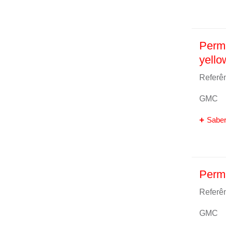
Perma
yello
Referên
GMC
Saber
Perma
Referên
GMC