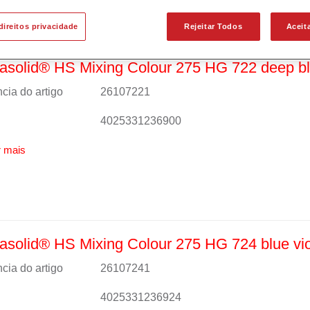
direitos privacidade
Rejeitar Todos
Aceit
solid® HS Mixing Colour 275 HG 722 deep b
cia do artigo
26107221
4025331236900
 mais
solid® HS Mixing Colour 275 HG 724 blue vio
cia do artigo
26107241
4025331236924