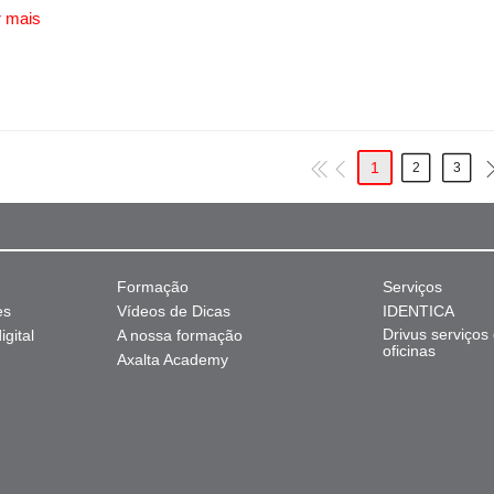
 mais
1
2
3
Formação
Serviços
es
Vídeos de Dicas
IDENTICA
Drivus serviços
gital
A nossa formação
oficinas
Axalta Academy