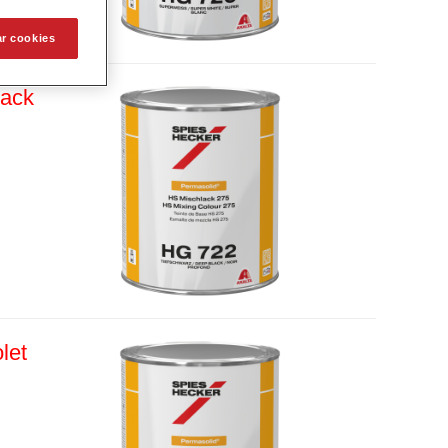
ar cookies
lack
let