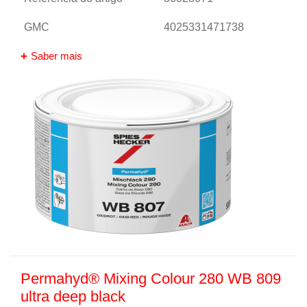
GMC
4025331471738
Saber mais
Permahyd® Mixing Colour 280 WB 809
ultra deep black