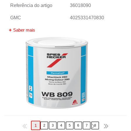
Referência do artigo
36018090
GMC
4025331470830
Saber mais
1
2
3
4
5
6
7
8