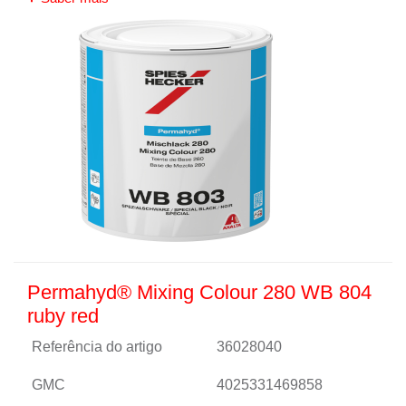
Permahyd® Mixing Colour 280 WB 804
ruby red
Referência do artigo
36028040
GMC
4025331469858