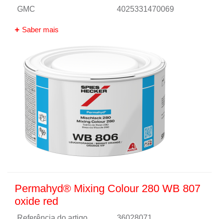
GMC
4025331470069
Saber mais
Permahyd® Mixing Colour 280 WB 807
oxide red
Referência do artigo
36028071