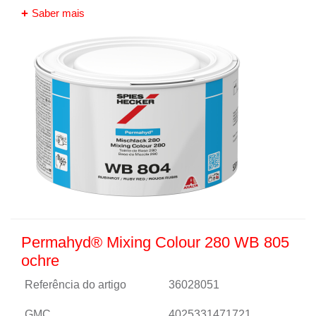
Saber mais
Permahyd® Mixing Colour 280 WB 805
ochre
Referência do artigo
36028051
GMC
4025331471721