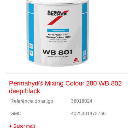
Permahyd® Mixing Colour 280 WB 802
deep black
Referência do artigo
36018024
GMC
4025331472766
Saber mais