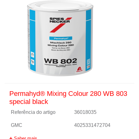
Permahyd® Mixing Colour 280 WB 803
special black
Referência do artigo
36018035
GMC
4025331472704
Saber mais