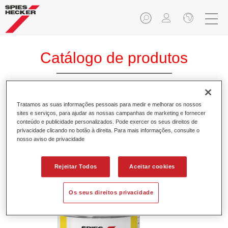
Catálogo de produtos
Tratamos as suas informações pessoais para medir e melhorar os nossos
Permasolid® Express Surfacer
sites e serviços, para ajudar as nossas campanhas de marketing e fornecer
Accelerator 9250
conteúdo e publicidade personalizados. Pode exercer os seus direitos de
privacidade clicando no botão à direita. Para mais informações, consulte o
nosso aviso de privacidade
Referência do artigo
37192500
GMC
4025331471318
Rejeitar Todos
Aceitar cookies
Saber mais
Os seus direitos privacidade