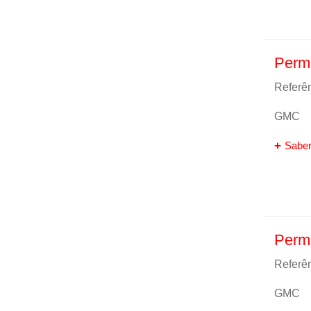
Perm
Referên
GMC
Saber
Perm
Referên
GMC