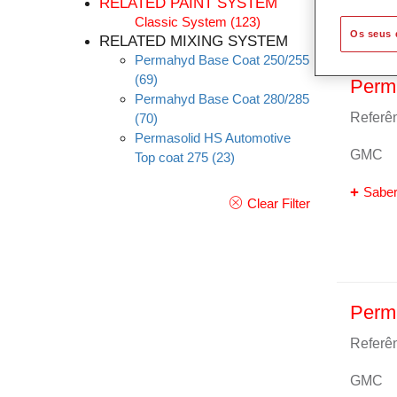
RELATED PAINT SYSTEM
Classic System
(123)
Os seus 
RELATED MIXING SYSTEM
Permahyd Base Coat 250/255
(69)
Perm
Permahyd Base Coat 280/285
Referên
(70)
Permasolid HS Automotive
GMC
Top coat 275
(23)
Saber
Clear Filter
Perm
Referên
GMC