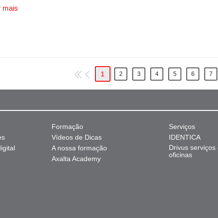
 mais
1
2
3
4
5
6
7
Formação
Serviços
es
Vídeos de Dicas
IDENTICA
Drivus serviços
gital
A nossa formação
oficinas
Axalta Academy