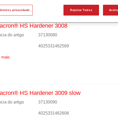
direitos privacidade
Rejeitar Todos
Aceit
acron® HS Hardener 3008
cia do artigo
37130080
4025331462569
 mais
acron® HS Hardener 3009 slow
cia do artigo
37130090
4025331462606