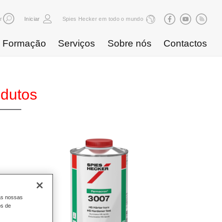
r
Iniciar
Spies Hecker em todo o mundo
Formação
Serviços
Sobre nós
Contactos
odutos
as nossas
os de