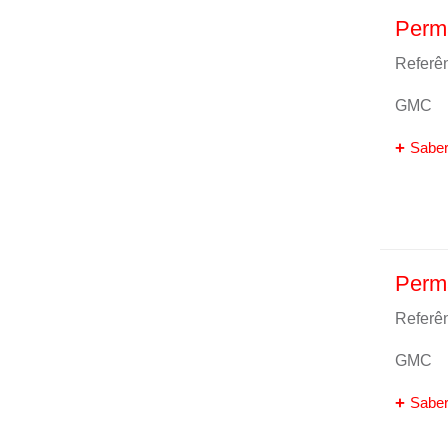
Perm
Referên
GMC
Saber
Perma
Referên
GMC
Saber