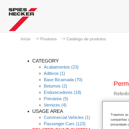
Início
Produtos
Catálogo de produtos
CATEGORY
Acabamentos
(23)
Aditivos
(1)
Base Bicamada
(70)
Perm
Betumes
(2)
Endurecedores
(18)
Referên
Primários
(5)
Vernizes
(4)
GMC
USAGE AREA
Tratamos as 
Commercial Vehicles
(1)
Saber
campanhas de
Passenger Cars
(123)
privacidade c