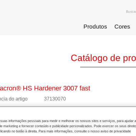
Busca
Produtos
Cores
Catálogo de pr
acron® HS Hardener 3007 fast
cia do artigo
37130070
4025331463641
suas informações pessoais para medir e melhorar os nossos sites e serviços, para ajudar 
 mais
 marketing e fornecer conteúdo e publicidade personalizados. Pode exercer os seus direit
licando no botão à direita. Para mais informações, consulte o nosso aviso de privacidade