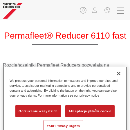
Permafleet® Reducer 6110 fast
Rozcieńczalniki Permafleet Reducers pozwalają na
dostosowanie odpowiedniej lepkości produktów Permafleet
w celu zapewniania optymalnej aplikacji we każdych
We process your personal information to measure and improve our sites and
warunkach.
service, to assist our marketing campaigns and to provide personalised
content and advertising. By clicking the button on the right, you can exercise
your privacy rights. For more information see our privacy notice
Product Features
Odpowiednie do mniejszych obiektów w temperaturze
15°C - 25°C.
Odrzucenie wszystkich
Akceptacja plików cookie
Your Privacy Rights
Product Variant