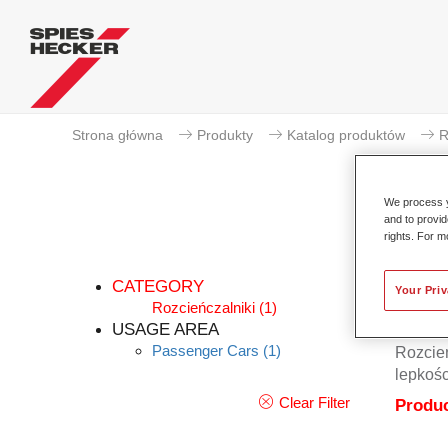
Strona główna
Produkty
Katalog produktów
R
We process y
and to provid
rights. For m
CATEGORY
Your Pri
Rozcieńczalniki
(1)
USAGE AREA
Passenger Cars
(1)
Rozcień
lepkoś
Clear Filter
Produc