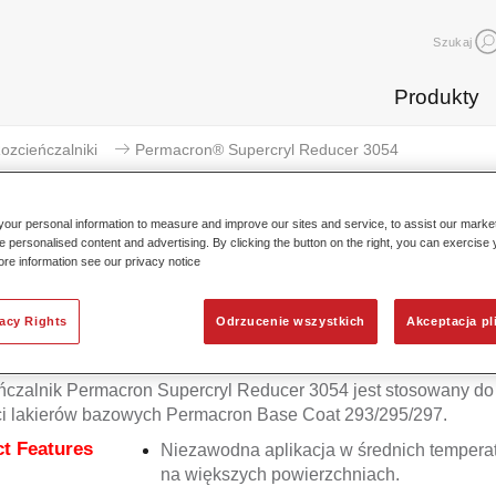
Szukaj
Produkty
ozcieńczalniki
Permacron® Supercryl Reducer 3054
our personal information to measure and improve our sites and service, to assist our mark
e personalised content and advertising. By clicking the button on the right, you can exercise
ore information see our privacy notice
Permacron® Supercryl 
vacy Rights
Odrzucenie wszystkich
Akceptacja pl
czalnik Permacron Supercryl Reducer 3054 jest stosowany do 
ci lakierów bazowych Permacron Base Coat 293/295/297.
t Features
Niezawodna aplikacja w średnich tempera
na większych powierzchniach.