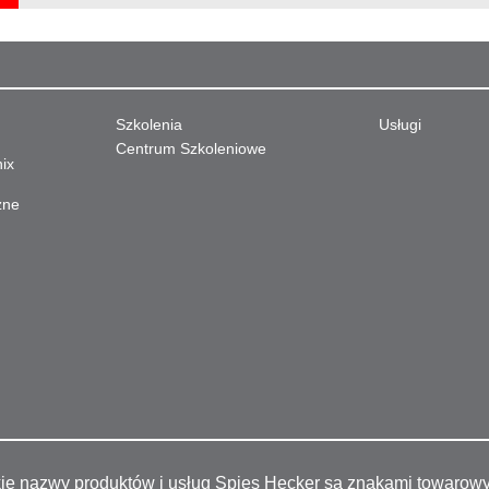
Szkolenia
Usługi
Centrum Szkoleniowe
nix
zne
kie nazwy produktów i usług Spies Hecker są znakami towarow