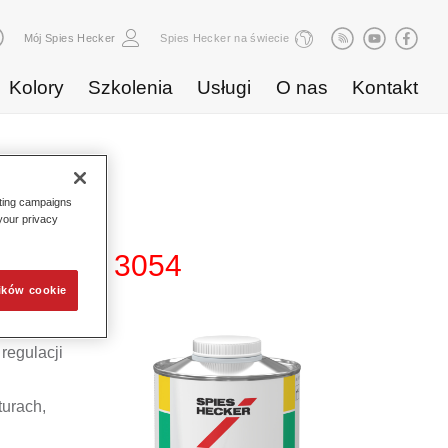
Mój Spies Hecker
Spies Hecker na świecie
Kolory
Szkolenia
Usługi
O nas
Kontakt
eting campaigns
 your privacy
Reducer 3054
ików cookie
regulacji
turach,