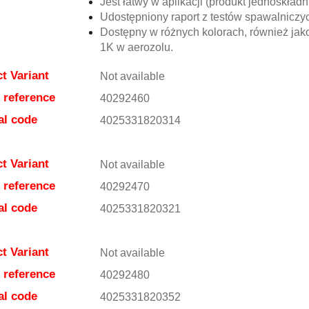
Jest łatwy w aplikacji (produkt jednoskładn
Udostępniony raport z testów spawalniczy
Dostępny w różnych kolorach, również jak
1K w aerozolu.
t Variant
Not available
e reference
40292460
al code
4025331820314
t Variant
Not available
e reference
40292470
al code
4025331820321
t Variant
Not available
e reference
40292480
al code
4025331820352