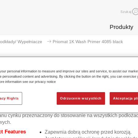
Szukaj
Produkty
odkłady/ Wypełniacze
Priomat 1K Wash Primer 4085 black
our personal information to measure and improve our sites and service, to assist our mark
e personalised content and advertising. By clicking the button on the right, you can exercise
Priomat 1K Wash Prime
ore information see our privacy notice
vacy Rights
Odrzucenie wszystkich
Akceptacja pl
 1K Wash Primer 4085 to jednoskładnikowy produkt niezawiera
anu cynku przeznaczony do stosowanie na wszystkich podłoża
wych.
t Features
Zapewnia dobrą ochronę przed korozją.