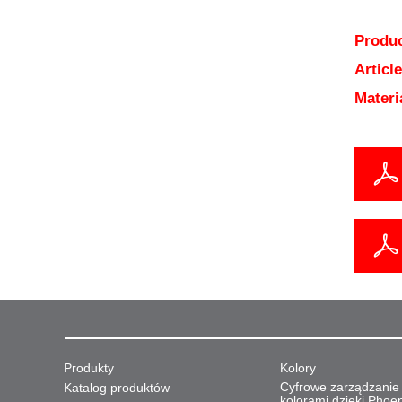
Produc
Articl
Materi
Produkty
Kolory
Cyfrowe zarządzanie
Katalog produktów
kolorami dzięki Phoe