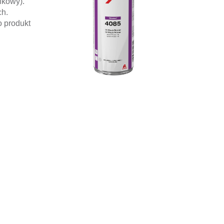
ikowy).
ch.
o produkt