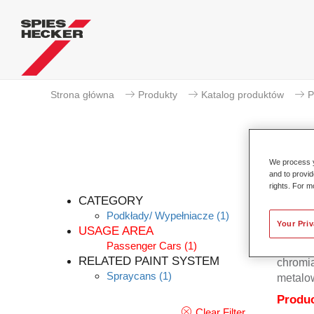
Strona główna
Produkty
Katalog produktów
P
We process y
and to provid
rights. For m
CATEGORY
Podkłady/ Wypełniacze
(1)
Your Pri
USAGE AREA
Passenger Cars
(1)
Priomat
RELATED PAINT SYSTEM
chromi
Spraycans
(1)
metalo
Produc
Clear Filter