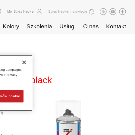
Mój Spies Hecker
Spies Hecker na świecie
Kolory
Szkolenia
Usługi
O nas
Kontakt
eting campaigns
 your privacy
r 4085 black
ików cookie
jący
ch