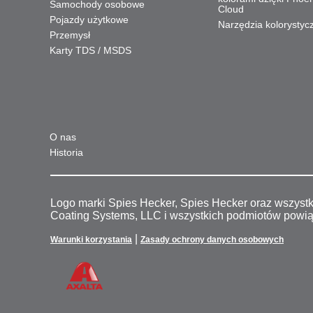
Samochody osobowe
Cloud
Pojazdy użytkowe
Narzędzia kolorystyc
Przemysł
Karty TDS / MSDS
O nas
Historia
Logo marki Spies Hecker, Spies Hecker oraz wszyst
Coating Systems, LLC i wszystkich podmiotów powi
|
Warunki korzystania
Zasady ochrony danych osobowych