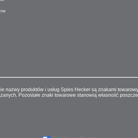
zne
kie nazwy produktów i usług Spies Hecker są znakami towarow
ązanych. Pozostałe znaki towarowe stanowią własność poszcz