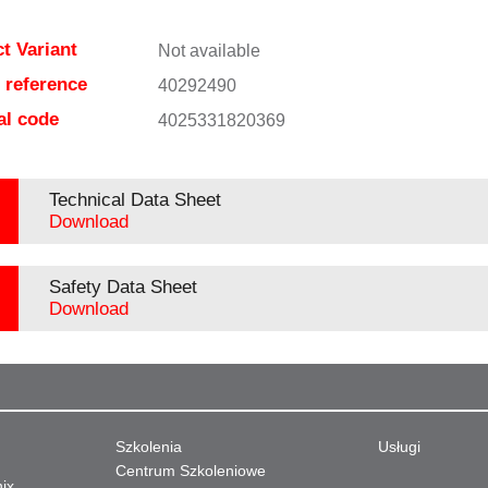
t Variant
Not available
e reference
40292490
al code
4025331820369
Technical Data Sheet
Download
Safety Data Sheet
Download
Szkolenia
Usługi
Centrum Szkoleniowe
nix