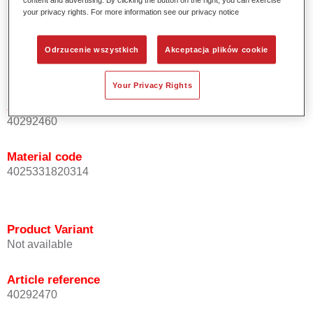
your privacy rights. For more information see our privacy notice
aerozolu.
Odrzucenie wszystkich
Akceptacja plików cookie
Product Variant
Not available
Your Privacy Rights
Article reference
40292460
Material code
4025331820314
Product Variant
Not available
Article reference
40292470