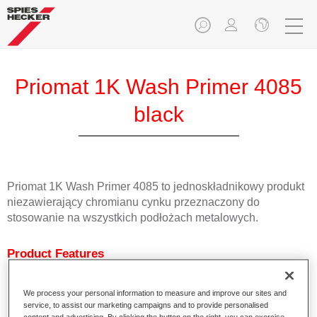
Priomat 1K Wash Primer 4085
black
Priomat 1K Wash Primer 4085 to jednoskładnikowy produkt
niezawierający chromianu cynku przeznaczony do
stosowanie na wszystkich podłożach metalowych.
Product Features
Zapewnia dobrą ochronę przed korozją.
Jest łatwy w aplikacji (produkt jednoskładnikowy).
We process your personal information to measure and improve our sites and
Udostępniony raport z testów spawalniczych.
service, to assist our marketing campaigns and to provide personalised
Dostępny w różnych kolorach, również jako produkt 1K w
content and advertising. By clicking the button on the right, you can exercise