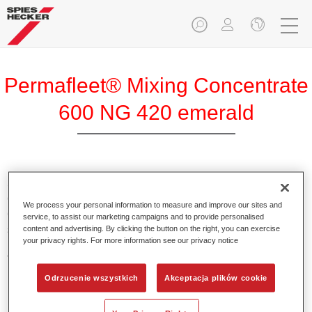
Permafleet® Mixing Concentrate
600 NG 420 emerald
Skoncentrowany pigment Permafleet Mixing Concentrate
600 do mieszania kolorów z serii Permafleet 630, 670 oraz
We process your personal information to measure and improve our sites and
675 dla pojazdów użytkowych. Może być również
service, to assist our marketing campaigns and to provide personalised
stosowany do mieszania różnych lakierów przemysłowych
content and advertising. By clicking the button on the right, you can exercise
your privacy rights. For more information see our privacy notice
PercoTop oraz lakierów z serii Permacron MS Automotive
Top Coat 730.
Odrzucenie wszystkich
Akceptacja plików cookie
Product Features
Zawiera wysokiej jakości pigment do kolorów