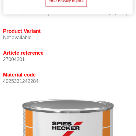
Your Privacy Rights
solidowych.
Oferuje znakomitą trwałość i dokładność kolorystyczną.
Product Variant
Not available
Article reference
27004201
Material code
4025331242284