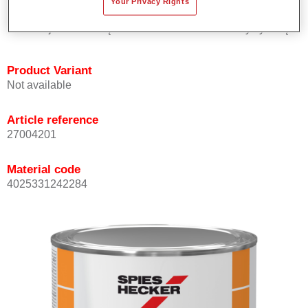
Your Privacy Rights
solidowych.
Oferuje znakomitą trwałość i dokładność kolorystyczną.
Product Variant
Not available
Article reference
27004201
Material code
4025331242284