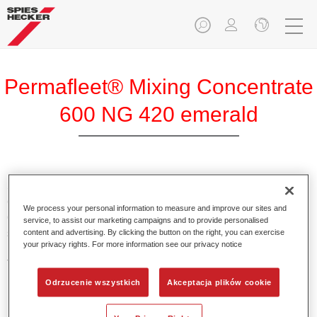
Permafleet® Mixing Concentrate
600 NG 420 emerald
Skoncentrowany pigment Permafleet Mixing Concentrate
600 do mieszania kolorów z serii Permafleet 630, 670 oraz
We process your personal information to measure and improve our sites and
675 dla pojazdów użytkowych. Może być również
service, to assist our marketing campaigns and to provide personalised
stosowany do mieszania różnych lakierów przemysłowych
content and advertising. By clicking the button on the right, you can exercise
your privacy rights. For more information see our privacy notice
PercoTop oraz lakierów z serii Permacron MS Automotive
Top Coat 730.
Odrzucenie wszystkich
Akceptacja plików cookie
Product Features
Zawiera wysokiej jakości pigment do kolorów