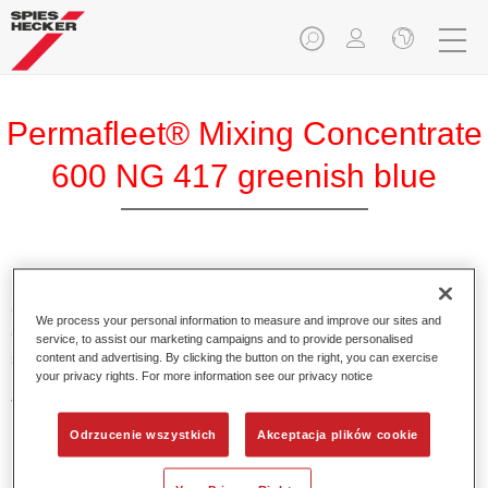
Permafleet® Mixing Concentrate
600 NG 417 greenish blue
Skoncentrowany pigment Permafleet Mixing Concentrate
600 do mieszania kolorów z serii Permafleet 630, 670 oraz
We process your personal information to measure and improve our sites and
675 dla pojazdów użytkowych. Może być również
service, to assist our marketing campaigns and to provide personalised
stosowany do mieszania różnych lakierów przemysłowych
content and advertising. By clicking the button on the right, you can exercise
your privacy rights. For more information see our privacy notice
PercoTop oraz lakierów z serii Permacron MS Automotive
Top Coat 730.
Odrzucenie wszystkich
Akceptacja plików cookie
Product Features
Zawiera wysokiej jakości pigment do kolorów