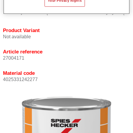
Your Privacy Rights
solidowych.
Oferuje znakomitą trwałość i dokładność kolorystyczną.
Product Variant
Not available
Article reference
27004171
Material code
4025331242277