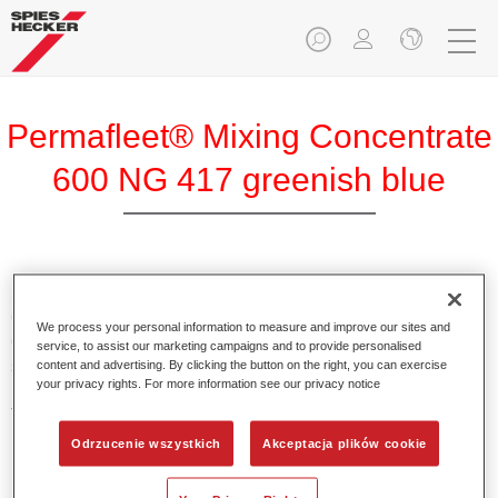
Permafleet® Mixing Concentrate
600 NG 417 greenish blue
Skoncentrowany pigment Permafleet Mixing Concentrate
600 do mieszania kolorów z serii Permafleet 630, 670 oraz
We process your personal information to measure and improve our sites and
675 dla pojazdów użytkowych. Może być również
service, to assist our marketing campaigns and to provide personalised
stosowany do mieszania różnych lakierów przemysłowych
content and advertising. By clicking the button on the right, you can exercise
your privacy rights. For more information see our privacy notice
PercoTop oraz lakierów z serii Permacron MS Automotive
Top Coat 730.
Odrzucenie wszystkich
Akceptacja plików cookie
Product Features
Zawiera wysokiej jakości pigment do kolorów