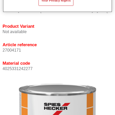
Your Privacy Rights
solidowych.
Oferuje znakomitą trwałość i dokładność kolorystyczną.
Product Variant
Not available
Article reference
27004171
Material code
4025331242277