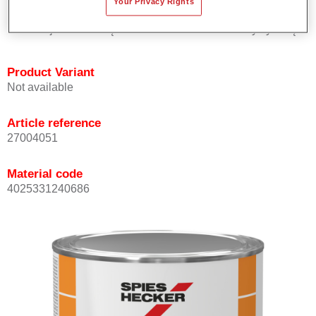
Your Privacy Rights
solidowych.
Oferuje znakomitą trwałość i dokładność kolorystyczną.
Product Variant
Not available
Article reference
27004051
Material code
4025331240686