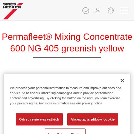
Permafleet® Mixing Concentrate
600 NG 405 greenish yellow
Skoncentrowany pigment Permafleet Mixing Concentrate
600 do mieszania kolorów z serii Permafleet 630, 670 oraz
We process your personal information to measure and improve our sites and
675 dla pojazdów użytkowych. Może być również
service, to assist our marketing campaigns and to provide personalised
stosowany do mieszania różnych lakierów przemysłowych
content and advertising. By clicking the button on the right, you can exercise
your privacy rights. For more information see our privacy notice
PercoTop oraz lakierów z serii Permacron MS Automotive
Top Coat 730.
Odrzucenie wszystkich
Akceptacja plików cookie
Product Features
Zawiera wysokiej jakości pigment do kolorów