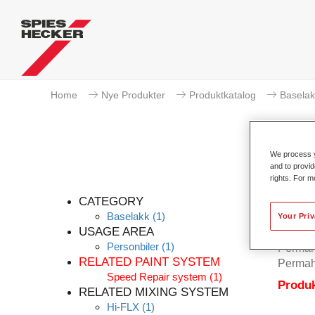
Home
Nye Produkter
Produktkatalog
Baselak
We process y
and to provid
rights. For m
Pe
CATEGORY
Baselakk
(1)
Your Pri
USAGE AREA
Personbiler
(1)
Permahy
RELATED PAINT SYSTEM
Permah
Speed Repair system
(1)
Produk
RELATED MIXING SYSTEM
Hi-FLX
(1)