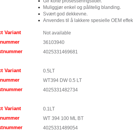
Gir korte prosesseringstider.
Muliggjør enkel og pålitelig blanding.
Svært god dekkevne.
Anvendes til å lakkere spesielle OEM effekt
t Variant
Not available
elnummer
36103940
ktnummer
4025331469681
t Variant
0.5LT
elnummer
WT394 DW 0.5 LT
ktnummer
4025331482734
t Variant
0.1LT
elnummer
WT 394 100 ML BT
ktnummer
4025331489054