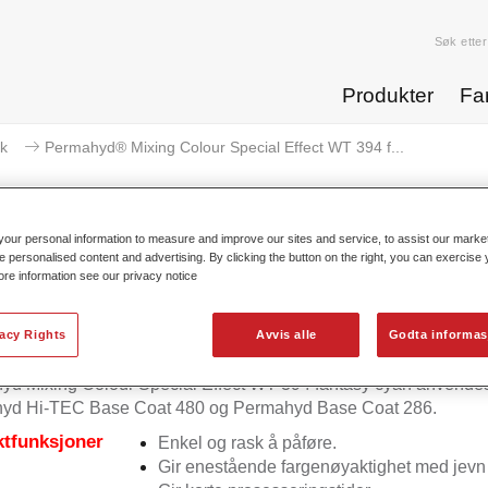
Søk etter
Produkter
Fa
k
Permahyd® Mixing Colour Special Effect WT 394 f...
our personal information to measure and improve our sites and service, to assist our mark
e personalised content and advertising. By clicking the button on the right, you can exercise
ore information see our privacy notice
rmahyd® Mixing Colour Special E
vacy Rights
Avvis alle
Godta informas
d Mixing Colour Special Effect WT 394 fantasy cyan anvendes
yd Hi-TEC Base Coat 480 og Permahyd Base Coat 286.
tfunksjoner
Enkel og rask å påføre.
Gir enestående fargenøyaktighet med jevn 