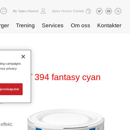
My Spies Hecker
Spies Hecker Globalt
rger
Trening
Services
Om oss
Kontakter
eting campaigns
 your privacy
ffect WT 394 fantasy cyan
jonskapsler
 i
effekt.