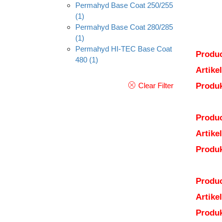
Permahyd Base Coat 250/255
(1)
Permahyd Base Coat 280/285
(1)
Permahyd HI-TEC Base Coat
Produc
480
(1)
Artik
Clear Filter
Produ
Produc
Artik
Produ
Produc
Artik
Produ