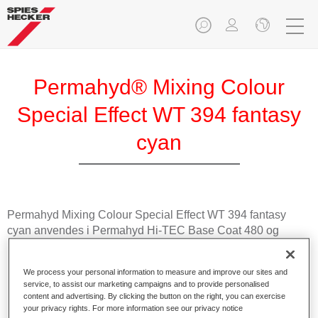
Permahyd® Mixing Colour
Special Effect WT 394 fantasy
cyan
Permahyd Mixing Colour Special Effect WT 394 fantasy
cyan anvendes i Permahyd Hi-TEC Base Coat 480 og
Permahyd Base Coat 286.
We process your personal information to measure and improve our sites and
Produktfunksjoner
service, to assist our marketing campaigns and to provide personalised
Enkel og rask å påføre.
content and advertising. By clicking the button on the right, you can exercise
your privacy rights. For more information see our privacy notice
Gir enestående fargenøyaktighet med jevn effekt.