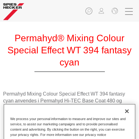
Permahyd® Mixing Colour
Special Effect WT 394 fantasy
cyan
Permahyd Mixing Colour Special Effect WT 394 fantasy
cyan anvendes i Permahyd Hi-TEC Base Coat 480 og
Permahyd Base Coat 286.
We process your personal information to measure and improve our sites and
Produktfunksjoner
service, to assist our marketing campaigns and to provide personalised
Enkel og rask å påføre.
content and advertising. By clicking the button on the right, you can exercise
your privacy rights. For more information see our privacy notice
Gir enestående fargenøyaktighet med jevn effekt.