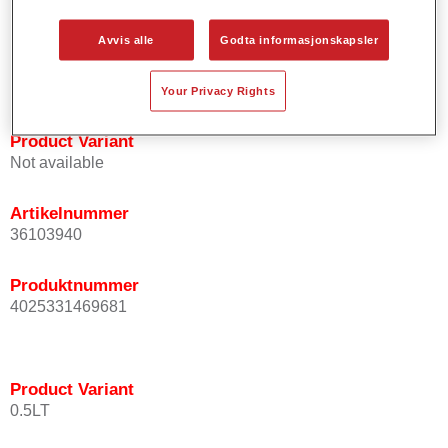
Gir korte prosesseringstider.
Muliggjør enkel og pålitelig blanding.
Avvis alle
Godta informasjonskapsler
Svært god dekkevne.
Anvendes til å lakkere spesielle OEM effektfarger.
Your Privacy Rights
Product Variant
Not available
Artikelnummer
36103940
Produktnummer
4025331469681
Product Variant
0.5LT