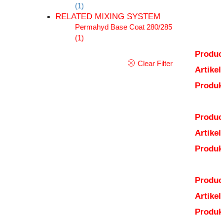
(1)
RELATED MIXING SYSTEM
Permahyd Base Coat 280/285
(1)
Produc
Clear Filter
Artik
Produ
Produc
Artik
Produ
Produc
Artik
Produ