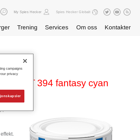
My Spies Hecker
Spies Hecker Globalt
rger
Trening
Services
Om oss
Kontakter
eting campaigns
 your privacy
ffect WT 394 fantasy cyan
jonskapsler
 i
effekt.