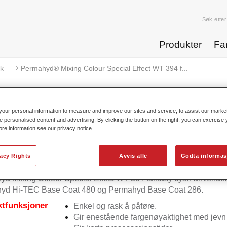
Søk etter
Produkter
Fa
k
Permahyd® Mixing Colour Special Effect WT 394 f...
our personal information to measure and improve our sites and service, to assist our mark
e personalised content and advertising. By clicking the button on the right, you can exercise
ore information see our privacy notice
rmahyd® Mixing Colour Special E
vacy Rights
Avvis alle
Godta informas
d Mixing Colour Special Effect WT 394 fantasy cyan anvendes
yd Hi-TEC Base Coat 480 og Permahyd Base Coat 286.
tfunksjoner
Enkel og rask å påføre.
Gir enestående fargenøyaktighet med jevn 