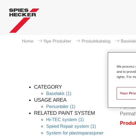
Home
Nye Produkter
Produktkatalog
Baselak
We process y
and to provid
rights. For m
Pe
CATEGORY
Baselakk
(1)
Your Pri
USAGE AREA
Personbiler
(1)
Permahy
RELATED PAINT SYSTEM
Permah
Hi-TEC system
(1)
Produk
Speed Repair system
(1)
System for plastreparasjoner