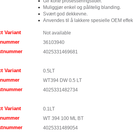
Gir korte prosesseringstider.
Muliggjør enkel og pålitelig blanding.
Svært god dekkevne.
Anvendes til å lakkere spesielle OEM effekt
t Variant
Not available
elnummer
36103940
ktnummer
4025331469681
t Variant
0.5LT
elnummer
WT394 DW 0.5 LT
ktnummer
4025331482734
t Variant
0.1LT
elnummer
WT 394 100 ML BT
ktnummer
4025331489054