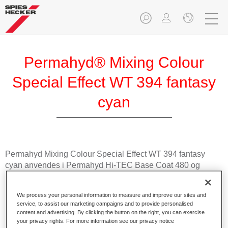
Permahyd® Mixing Colour
Special Effect WT 394 fantasy
cyan
Permahyd Mixing Colour Special Effect WT 394 fantasy
cyan anvendes i Permahyd Hi-TEC Base Coat 480 og
Permahyd Base Coat 286.
We process your personal information to measure and improve our sites and
Produktfunksjoner
service, to assist our marketing campaigns and to provide personalised
Enkel og rask å påføre.
content and advertising. By clicking the button on the right, you can exercise
your privacy rights. For more information see our privacy notice
Gir enestående fargenøyaktighet med jevn effekt.