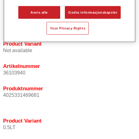
Gir korte prosesseringstider.
Muliggjør enkel og pålitelig blanding.
Avvis alle
Godta informasjonskapsler
Svært god dekkevne.
Anvendes til å lakkere spesielle OEM effektfarger.
Your Privacy Rights
Product Variant
Not available
Artikelnummer
36103940
Produktnummer
4025331469681
Product Variant
0.5LT