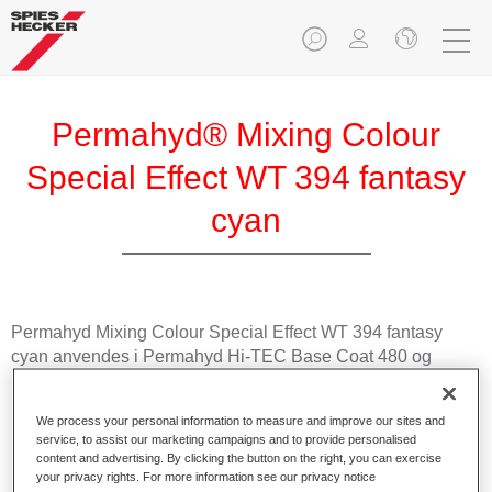
Permahyd® Mixing Colour
Special Effect WT 394 fantasy
cyan
Permahyd Mixing Colour Special Effect WT 394 fantasy
cyan anvendes i Permahyd Hi-TEC Base Coat 480 og
Permahyd Base Coat 286.
We process your personal information to measure and improve our sites and
Produktfunksjoner
service, to assist our marketing campaigns and to provide personalised
Enkel og rask å påføre.
content and advertising. By clicking the button on the right, you can exercise
your privacy rights. For more information see our privacy notice
Gir enestående fargenøyaktighet med jevn effekt.