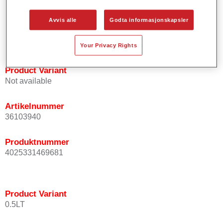
Gir korte prosesseringstider.
Muliggjør enkel og pålitelig blanding.
Avvis alle
Godta informasjonskapsler
Svært god dekkevne.
Anvendes til å lakkere spesielle OEM effektfarger.
Your Privacy Rights
Product Variant
Not available
Artikelnummer
36103940
Produktnummer
4025331469681
Product Variant
0.5LT