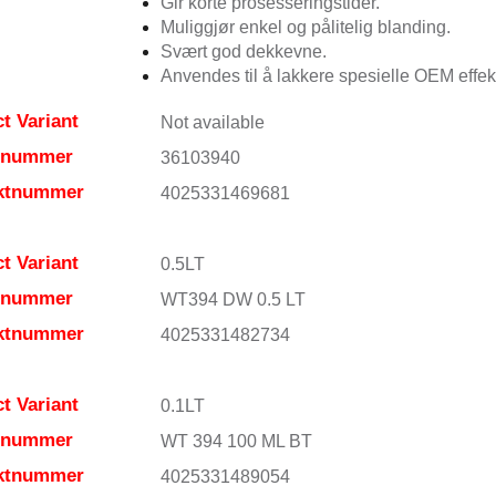
Gir korte prosesseringstider.
Muliggjør enkel og pålitelig blanding.
Svært god dekkevne.
Anvendes til å lakkere spesielle OEM effekt
t Variant
Not available
elnummer
36103940
ktnummer
4025331469681
t Variant
0.5LT
elnummer
WT394 DW 0.5 LT
ktnummer
4025331482734
t Variant
0.1LT
elnummer
WT 394 100 ML BT
ktnummer
4025331489054