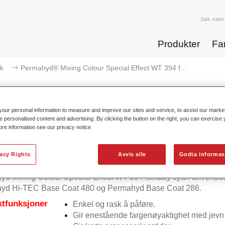
Søk etter
Produkter
Fa
k
Permahyd® Mixing Colour Special Effect WT 394 f...
our personal information to measure and improve our sites and service, to assist our mark
e personalised content and advertising. By clicking the button on the right, you can exercise
ore information see our privacy notice
rmahyd® Mixing Colour Special E
vacy Rights
Avvis alle
Godta informas
d Mixing Colour Special Effect WT 394 fantasy cyan anvendes
yd Hi-TEC Base Coat 480 og Permahyd Base Coat 286.
tfunksjoner
Enkel og rask å påføre.
Gir enestående fargenøyaktighet med jevn 