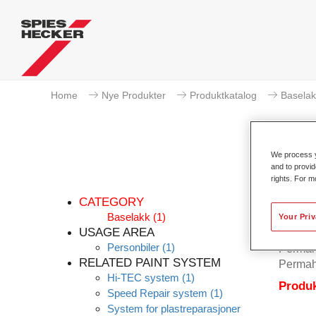
Home
Nye Produkter
Produktkatalog
Baselak
We process y
and to provid
rights. For m
Pe
CATEGORY
Baselakk
(1)
Your Pri
USAGE AREA
Personbiler
(1)
Permahy
RELATED PAINT SYSTEM
Permah
Hi-TEC system
(1)
Produk
Speed Repair system
(1)
System for plastreparasjoner