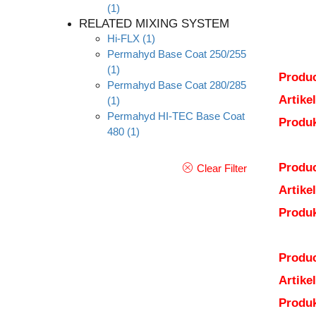
(1)
RELATED MIXING SYSTEM
Hi-FLX
(1)
Permahyd Base Coat 250/255
(1)
Produc
Permahyd Base Coat 280/285
Artik
(1)
Permahyd HI-TEC Base Coat
Produ
480
(1)
Produc
Clear Filter
Artik
Produ
Produc
Artik
Produ