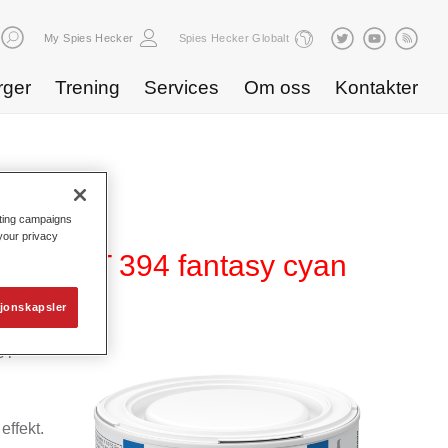
My Spies Hecker
Spies Hecker Globalt
rger
Trening
Services
Om oss
Kontakter
eting campaigns
 your privacy
ffect WT 394 fantasy cyan
jonskapsler
 i
effekt.