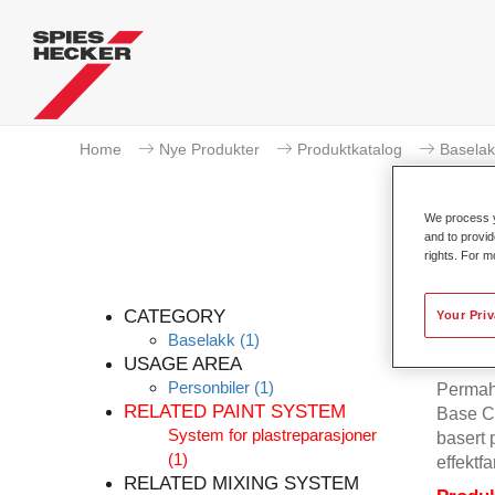
Home
Nye Produkter
Produktkatalog
Baselak
We process y
and to provid
rights. For m
CATEGORY
Your Pri
Baselakk
(1)
USAGE AREA
Personbiler
(1)
Permahy
RELATED PAINT SYSTEM
Base Co
System for plastreparasjoner
basert 
(1)
effektfa
RELATED MIXING SYSTEM