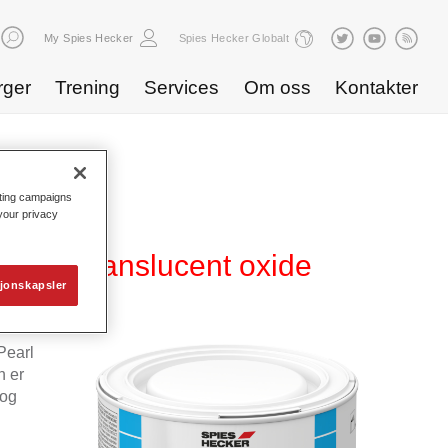
My Spies Hecker
Spies Hecker Globalt
rger
Trening
Services
Om oss
Kontakter
eting campaigns
 your privacy
 831 translucent oxide
jonskapsler
Pearl
n er
 og