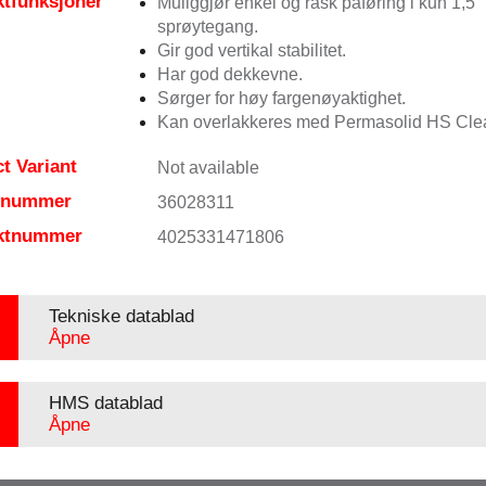
tfunksjoner
Muliggjør enkel og rask påføring i kun 1,5
sprøytegang.
Gir god vertikal stabilitet.
Har god dekkevne.
Sørger for høy fargenøyaktighet.
Kan overlakkeres med Permasolid HS Clea
t Variant
Not available
elnummer
36028311
ktnummer
4025331471806
Tekniske datablad
Åpne
HMS datablad
Åpne