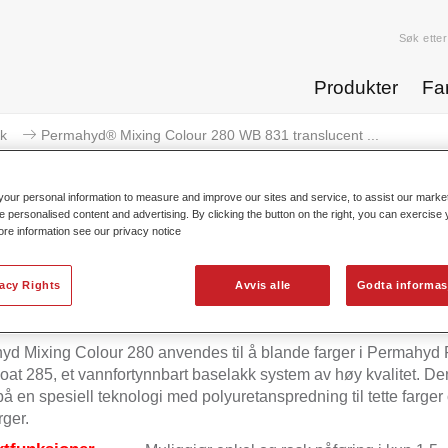
Søk etter
Produkter
Fa
k
Permahyd® Mixing Colour 280 WB 831 translucent ...
our personal information to measure and improve our sites and service, to assist our mark
e personalised content and advertising. By clicking the button on the right, you can exercise
ore information see our privacy notice
Permahyd® Mixing Colour 280 WB
vacy Rights
Avvis alle
Godta informas
d Mixing Colour 280 anvendes til å blande farger i Permahyd 
at 285, et vannfortynnbart baselakk system av høy kvalitet. De
på en spesiell teknologi med polyuretanspredning til tette farger
rger.