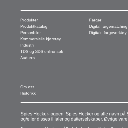
Produkter
Farger
Produktkatalog
Digital fargematching
Personbiler
Digitale fargeverktøy
Kommersielle kjøretøy
Industri
TDS og SDS online-søk
Audurra
Om oss
Historikk
Spies Hecker-logoen, Spies Hecker og alle navn på S
og/eller disses filialer og datterselskaper. Øvrige v