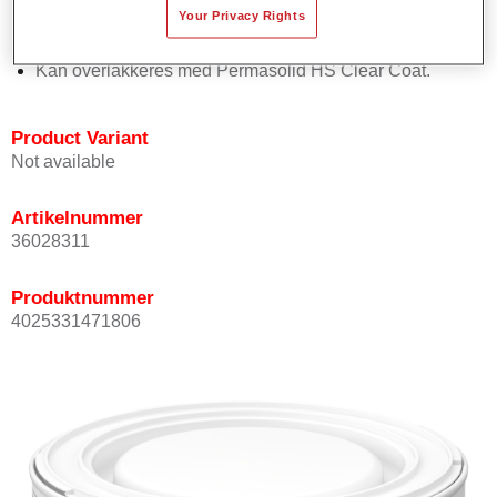
Your Privacy Rights
Har god dekkevne.
Sørger for høy fargenøyaktighet.
Kan overlakkeres med Permasolid HS Clear Coat.
Product Variant
Not available
Artikelnummer
36028311
Produktnummer
4025331471806