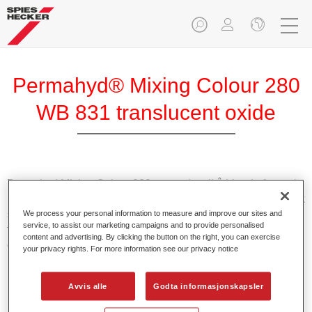
Permahyd® Mixing Colour 280
WB 831 translucent oxide
Permahyd Mixing Colour 280 anvendes til å blande farger i
Permahyd Pearl Base Coat 285, et vannfortynnbart baselakk
system av høy kvalitet. Den er basert på en spesiell
We process your personal information to measure and improve our sites and
service, to assist our marketing campaigns and to provide personalised
teknologi med polyuretanspredning til tette farger og
content and advertising. By clicking the button on the right, you can exercise
effektfarger.
your privacy rights. For more information see our privacy notice
Produktfunksjoner
Avvis alle
Godta informasjonskapsler
Muliggjør enkel og rask påføring i kun 1,5 sprøytegang.
Gir god vertikal stabilitet.