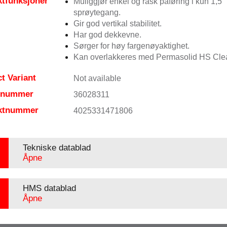
tfunksjoner
Muliggjør enkel og rask påføring i kun 1,5
sprøytegang.
Gir god vertikal stabilitet.
Har god dekkevne.
Sørger for høy fargenøyaktighet.
Kan overlakkeres med Permasolid HS Clea
t Variant
Not available
elnummer
36028311
ktnummer
4025331471806
Tekniske datablad
Åpne
HMS datablad
Åpne