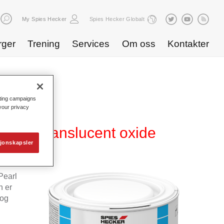
My Spies Hecker
Spies Hecker Globalt
rger
Trening
Services
Om oss
Kontakter
eting campaigns
 your privacy
 831 translucent oxide
jonskapsler
Pearl
n er
 og