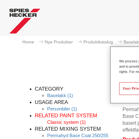
Home
Nye Produkter
Produktkatalog
Baselak
We process y
and to provid
rights. For m
CATEGORY
Your Pri
Baselakk
(1)
USAGE AREA
Personbiler
(1)
Permahy
RELATED PAINT SYSTEM
Base Co
Classic system
(1)
basert 
RELATED MIXING SYSTEM
effektfa
Permahyd Base Coat 250/255