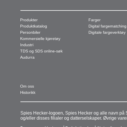
Produkter
Farger
Produktkatalog
Digital fargematching
Personbiler
Digitale fargeverktøy
Kommersielle kjøretøy
Industri
TDS og SDS online-søk
Audurra
Om oss
Historikk
Spies Hecker-logoen, Spies Hecker og alle navn på S
og/eller disses filialer og datterselskaper. Øvrige v