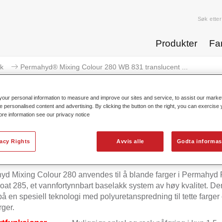
Søk etter
Produkter
Fa
k
Permahyd® Mixing Colour 280 WB 831 translucent ...
our personal information to measure and improve our sites and service, to assist our mark
e personalised content and advertising. By clicking the button on the right, you can exercise
ore information see our privacy notice
Permahyd® Mixing Colour 280 WB
vacy Rights
Avvis alle
Godta informas
d Mixing Colour 280 anvendes til å blande farger i Permahyd 
at 285, et vannfortynnbart baselakk system av høy kvalitet. De
på en spesiell teknologi med polyuretanspredning til tette farger
rger.