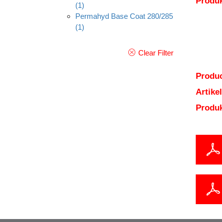
Produk
(1)
Permahyd Base Coat 280/285
(1)
Clear Filter
Produc
Artik
Produ