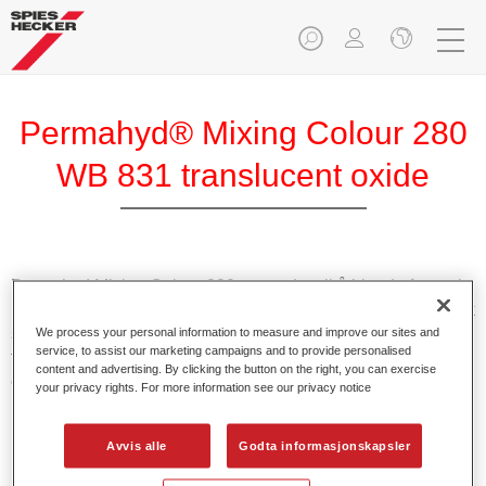
Permahyd® Mixing Colour 280
WB 831 translucent oxide
Permahyd Mixing Colour 280 anvendes til å blande farger i
Permahyd Pearl Base Coat 285, et vannfortynnbart baselakk
system av høy kvalitet. Den er basert på en spesiell
We process your personal information to measure and improve our sites and
service, to assist our marketing campaigns and to provide personalised
teknologi med polyuretanspredning til tette farger og
content and advertising. By clicking the button on the right, you can exercise
effektfarger.
your privacy rights. For more information see our privacy notice
Produktfunksjoner
Avvis alle
Godta informasjonskapsler
Muliggjør enkel og rask påføring i kun 1,5 sprøytegang.
Gir god vertikal stabilitet.