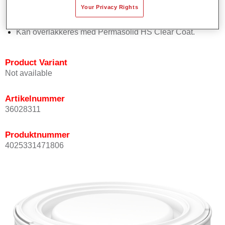
Your Privacy Rights
Har god dekkevne.
Sørger for høy fargenøyaktighet.
Kan overlakkeres med Permasolid HS Clear Coat.
Product Variant
Not available
Artikelnummer
36028311
Produktnummer
4025331471806