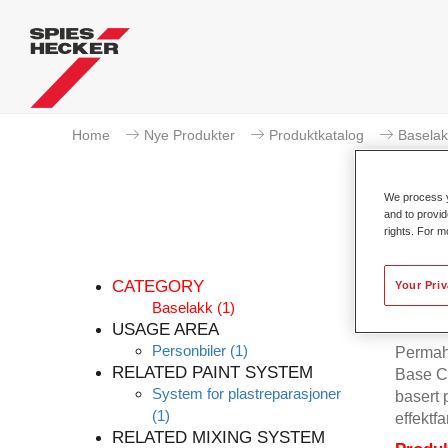
Home
Nye Produkter
Produktkatalog
Baselak
We process y
and to provid
rights. For m
CATEGORY
Your Pri
Baselakk
(1)
USAGE AREA
Personbiler
(1)
Permahy
RELATED PAINT SYSTEM
Base Co
System for plastreparasjoner
basert 
(1)
effektfa
RELATED MIXING SYSTEM