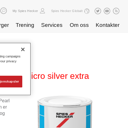
My Spies Hecker
Spies Hecker Globalt
rger
Trening
Services
Om oss
Kontakter
eting campaigns
 your privacy
817 micro silver extra
jonskapsler
Pearl
n er
 og