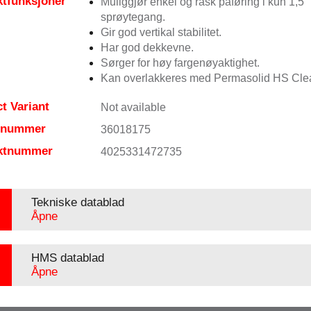
tfunksjoner
Muliggjør enkel og rask påføring i kun 1,5
sprøytegang.
Gir god vertikal stabilitet.
Har god dekkevne.
Sørger for høy fargenøyaktighet.
Kan overlakkeres med Permasolid HS Clea
t Variant
Not available
elnummer
36018175
ktnummer
4025331472735
Tekniske datablad
Åpne
HMS datablad
Åpne