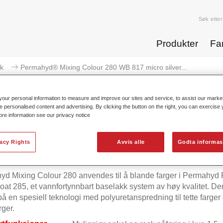
Søk etter
Produkter
Fa
k
Permahyd® Mixing Colour 280 WB 817 micro silver...
our personal information to measure and improve our sites and service, to assist our mark
e personalised content and advertising. By clicking the button on the right, you can exercise
ore information see our privacy notice
Permahyd® Mixing Colour 280 WB 
vacy Rights
Avvis alle
Godta informas
d Mixing Colour 280 anvendes til å blande farger i Permahyd 
at 285, et vannfortynnbart baselakk system av høy kvalitet. De
på en spesiell teknologi med polyuretanspredning til tette farger
rger.