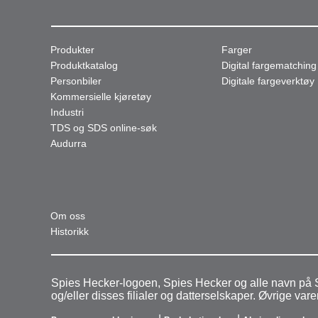
Produkter
Farger
Produktkatalog
Digital fargematching
Personbiler
Digitale fargeverktøy
Kommersielle kjøretøy
Industri
TDS og SDS online-søk
Audurra
Om oss
Historikk
Spies Hecker-logoen, Spies Hecker og alle navn på S
og/eller disses filialer og datterselskaper. Øvrige v