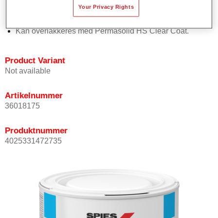
Your Privacy Rights
Har god dekkevne.
Sørger for høy fargenøyaktighet.
Kan overlakkeres med Permasolid HS Clear Coat.
Product Variant
Not available
Artikelnummer
36018175
Produktnummer
4025331472735