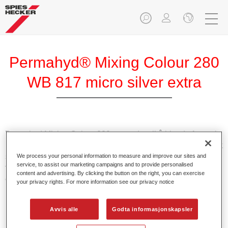
Permahyd® Mixing Colour 280
WB 817 micro silver extra
Permahyd Mixing Colour 280 anvendes til å blande farger i
Permahyd Pearl Base Coat 285, et vannfortynnbart baselakk
system av høy kvalitet. Den er basert på en spesiell
We process your personal information to measure and improve our sites and
service, to assist our marketing campaigns and to provide personalised
teknologi med polyuretanspredning til tette farger og
content and advertising. By clicking the button on the right, you can exercise
effektfarger.
your privacy rights. For more information see our privacy notice
Produktfunksjoner
Avvis alle
Godta informasjonskapsler
Muliggjør enkel og rask påføring i kun 1,5 sprøytegang.
Gir god vertikal stabilitet.