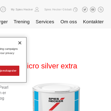
My Spies Hecker
Spies Hecker Globalt
rger
Trening
Services
Om oss
Kontakter
eting campaigns
 your privacy
817 micro silver extra
jonskapsler
Pearl
n er
 og