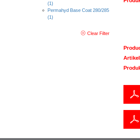
Produk
(1)
Permahyd Base Coat 280/285
(1)
Clear Filter
Produc
Artik
Produ