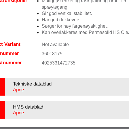
tfunksjoner
Muliggjør enkel og rask påføring i kun 1,5
sprøytegang.
Gir god vertikal stabilitet.
Har god dekkevne.
Sørger for høy fargenøyaktighet.
Kan overlakkeres med Permasolid HS Clea
t Variant
Not available
elnummer
36018175
ktnummer
4025331472735
Tekniske datablad
Åpne
HMS datablad
Åpne