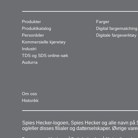
Produkter
Farger
Produktkatalog
Digital fargematching
Personbiler
Digitale fargeverktøy
Kommersielle kjøretøy
Industri
TDS og SDS online-søk
Audurra
Om oss
Historikk
Spies Hecker-logoen, Spies Hecker og alle navn på S
og/eller disses filialer og datterselskaper. Øvrige v