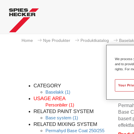
Home
Nye Produkter
Produktkatalog
Baselak
We process y
and to provid
rights. For m
CATEGORY
Your Pri
Baselakk
(1)
USAGE AREA
Personbiler
(1)
Permahy
RELATED PAINT SYSTEM
Base Co
Base system
(1)
basert 
RELATED MIXING SYSTEM
effektfa
Permahyd Base Coat 250/255