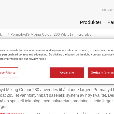
Søk etter
Produkter
Fa
k
Permahyd® Mixing Colour 280 WB 817 micro silver...
our personal information to measure and improve our sites and service, to assist our mark
e personalised content and advertising. By clicking the button on the right, you can exercise
ore information see our privacy notice
Permahyd® Mixing Colour 280 WB 
vacy Rights
Avvis alle
Godta informas
d Mixing Colour 280 anvendes til å blande farger i Permahyd 
at 285, et vannfortynnbart baselakk system av høy kvalitet. De
på en spesiell teknologi med polyuretanspredning til tette farger
rger.