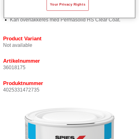
Your Privacy Rights
Har god dekkevne.
Sørger for høy fargenøyaktighet.
Kan overlakkeres med Permasolid HS Clear Coat.
Product Variant
Not available
Artikelnummer
36018175
Produktnummer
4025331472735