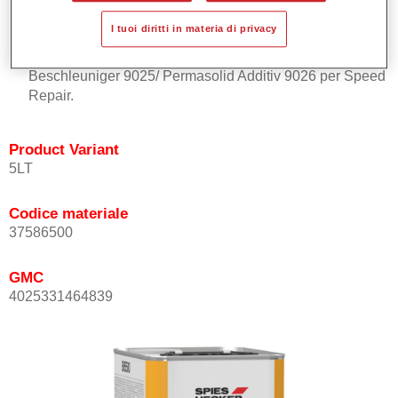
Essiccazione rapida.
I tuoi diritti in materia di privacy
Lucidabile dopo poco tempo.
Può essere usato in abbinamento a Permasolid HS
Beschleuniger 9025/ Permasolid Additiv 9026 per Speed
Repair.
Product Variant
5LT
Codice materiale
37586500
GMC
4025331464839