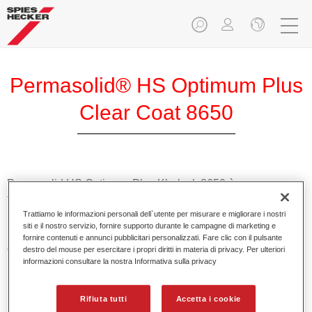
Permasolid® HS Optimum Plus
Clear Coat 8650
Permasolid HS Optimum Plus Klarlack 8650 è un
trasparente alto solido 2K di alta qualità ad essiccazione
rapida per riparazioni di pannelli e riverniciature totali.
Trattiamo le informazioni personali dell`utente per misurare e migliorare i nostri
siti e il nostro servizio, fornire supporto durante le campagne di marketing e
fornire contenuti e annunci pubblicitari personalizzati. Fare clic con il pulsante
Caratteristiche del prodotto
destro del mouse per esercitare i propri diritti in materia di privacy. Per ulteriori
informazioni consultare la nostra Informativa sulla privacy
Applicazione ottimale anche in condizioni non favorevoli
all'interno della cabina di verniciatura, come basse
temperature.
Rifiuta tutti
Accetta i cookie
Applicazione flessibile e produttiva.