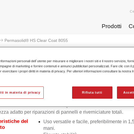
Ce
Prodotti
C
Permasolid® HS Clear Coat 8055
nformazioni personali dell`utente per misurare e migliorare i nostri siti e il nostro servizio, for
mpagne di marketing e fornire contenuti e annunci pubblicitari personalizzati. Fare clic con il 
esercitare i propri diritti in materia di privacy. Per ulteriori informazioni consultare la nostra 
Permasolid® HS Clea
itti in materia di privacy
Rifiuta tutti
Accett
lid HS Klarlack 8055 è un trasparente alto solido 2K di elevat
ezza adatto per riparazioni di pannelli e riverniciature totali.
eristiche del
Uso versatile e facile, preferibilmente in 1,
to
mani.