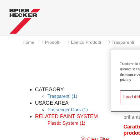
Home
Prodotti
Elenco Prodotti
Trasparenti
Trattiamo le i
durante le ca
del mouse per 
privacy
CATEGORY
Trasparenti
(1)
I tuoi dir
USAGE AREA
Passenger Cars
(1)
Permaso
RELATED PAINT SYSTEM
brillant
Plastic System
(1)
Caratt
prodot
Clear Filter