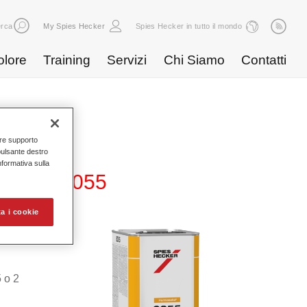
rca
My Spies Hecker
Spies Hecker in tutto il mondo
olore
Training
Servizi
Chi Siamo
Contatti
nire supporto
pulsante destro
Informativa sulla
r Coat 8055
a i cookie
a
5 o 2