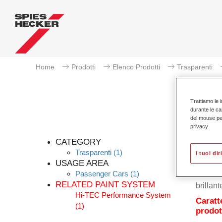
Home
Prodotti
Elenco Prodotti
Trasparenti
Trattiamo le i
durante le ca
del mouse per 
privacy
CATEGORY
Trasparenti
(1)
I tuoi dir
USAGE AREA
Passenger Cars
(1)
Permaso
RELATED PAINT SYSTEM
brillant
Hi-TEC Performance System
Caratt
(1)
prodot