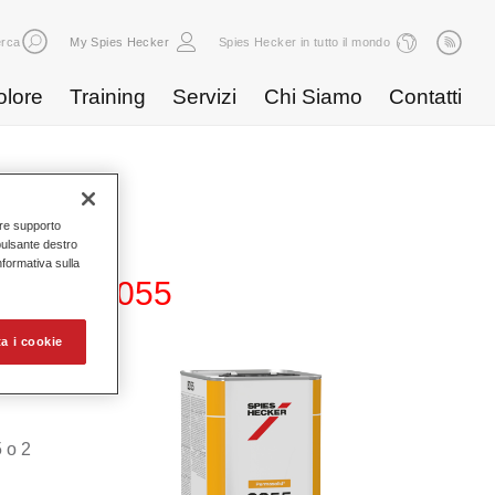
rca
My Spies Hecker
Spies Hecker in tutto il mondo
olore
Training
Servizi
Chi Siamo
Contatti
nire supporto
pulsante destro
Informativa sulla
r Coat 8055
a i cookie
a
5 o 2