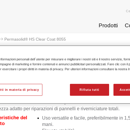
Ce
Prodotti
C
Permasolid® HS Clear Coat 8055
nformazioni personali dell`utente per misurare e migliorare i nostri siti e il nostro servizio, for
mpagne di marketing e fornire contenuti e annunci pubblicitari personalizzati. Fare clic con il 
esercitare i propri diritti in materia di privacy. Per ulteriori informazioni consultare la nostra 
Permasolid® HS Clea
itti in materia di privacy
Rifiuta tutti
Accett
lid HS Klarlack 8055 è un trasparente alto solido 2K di elevat
ezza adatto per riparazioni di pannelli e riverniciature totali.
eristiche del
Uso versatile e facile, preferibilmente in 1,
to
mani.