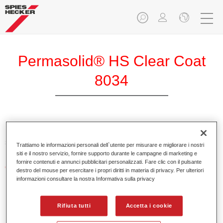
Permasolid® HS Clear Coat
8034
Permasolid HS Klarlack 8034 è un trasparente 2K alto
solido per pannelli e riverniciature totali.
Trattiamo le informazioni personali dell`utente per misurare e migliorare i nostri
siti e il nostro servizio, fornire supporto durante le campagne di marketing e
fornire contenuti e annunci pubblicitari personalizzati. Fare clic con il pulsante
Caratteristiche del prodotto
destro del mouse per esercitare i propri diritti in materia di privacy. Per ulteriori
Applicazione in due mani, è anche possibile
informazioni consultare la nostra Informativa sulla privacy
l'applicazione in 1,5 mani.
Ottima distensione.
Rifiuta tutti
Accetta i cookie
Aiuta ad avere una buona stabilità.
Ottime proprietà di riempimento e elevata brillantezza.