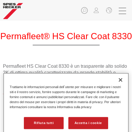
Permafleet® HS Clear Coat 8330
Permafleet HS Clear Coat 8330 è un trasparente alto solido
2K di ottima qualità caratterizzato da grande stabilità e
buone proprietà anti-graffiti per veicoli commerciali.
Trattiamo le informazioni personali dell`utente per misurare e migliorare i nostri
siti e il nostro servizio, fornire supporto durante le campagne di marketing e
Caratteristiche del prodotto
fornire contenuti e annunci pubblicitari personalizzati. Fare clic con il pulsante
Facile applicazione su grandi superfici.
destro del mouse per esercitare i propri diritti in materia di privacy. Per ulteriori
Versatilità di utilizzo.
informazioni consultare la nostra Informativa sulla privacy
Buona distensione.
Ottima stabilità.
Rifiuta tutti
Accetta i cookie
Finitura con elevata brillantezza.