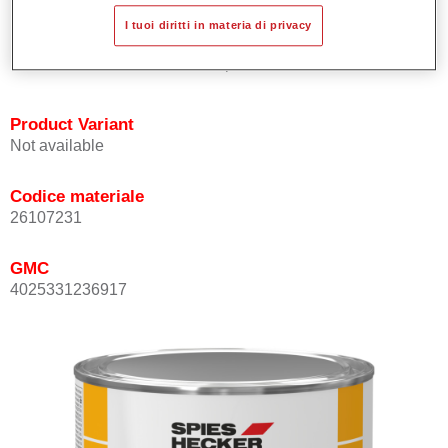
Eccezionale finitura dello smalto.
I tuoi diritti in materia di privacy
Conforme alla normativa in materia di VOC.
Tutti i colori sono esenti da piombo.
Product Variant
Not available
Codice materiale
26107231
GMC
4025331236917