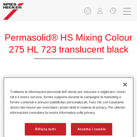
Permasolid® HS Mixing Colour
275 HL 723 translucent black
Permasolid HS Mixing Colour 275 permette di miscelare
colori con Permasolid HS Automotive Top Coat 275 per
Trattiamo le informazioni personali dell`utente per misurare e migliorare i nostri
produrre tutte le tinte pastello per la riparazione di
siti e il nostro servizio, fornire supporto durante le campagne di marketing e
autovetture.
fornire contenuti e annunci pubblicitari personalizzati. Fare clic con il pulsante
destro del mouse per esercitare i propri diritti in materia di privacy. Per ulteriori
informazioni consultare la nostra Informativa sulla privacy
Caratteristiche del prodotto
Applicazione facile e veloce in 1,5 mani.
Essiccazione rapida.
Rifiuta tutti
Accetta i cookie
Elevata copertura.