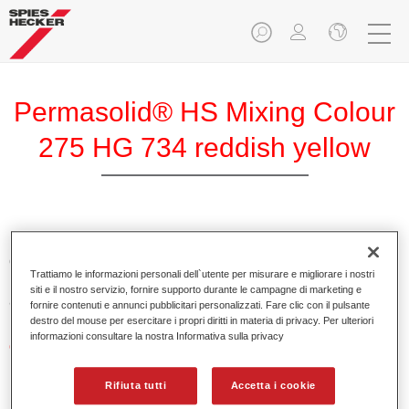
Permasolid® HS Mixing Colour
275 HG 734 reddish yellow
Permasolid HS Mixing Colour 275 permette di miscelare
colori con Permasolid HS Automotive Top Coat 275 per
Trattiamo le informazioni personali dell`utente per misurare e migliorare i nostri
produrre tutte le tinte pastello per la riparazione di
siti e il nostro servizio, fornire supporto durante le campagne di marketing e
autovetture.
fornire contenuti e annunci pubblicitari personalizzati. Fare clic con il pulsante
destro del mouse per esercitare i propri diritti in materia di privacy. Per ulteriori
informazioni consultare la nostra Informativa sulla privacy
Caratteristiche del prodotto
Applicazione facile e veloce in 1,5 mani.
Essiccazione rapida.
Rifiuta tutti
Accetta i cookie
Elevata copertura.