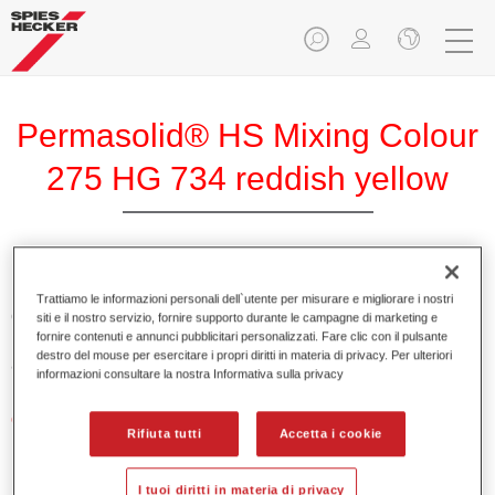
Permasolid® HS Mixing Colour
275 HG 734 reddish yellow
Permasolid HS Mixing Colour 275 permette di miscelare
Trattiamo le informazioni personali dell`utente per misurare e migliorare i nostri
colori con Permasolid HS Automotive Top Coat 275 per
siti e il nostro servizio, fornire supporto durante le campagne di marketing e
fornire contenuti e annunci pubblicitari personalizzati. Fare clic con il pulsante
produrre tutte le tinte pastello per la riparazione di
destro del mouse per esercitare i propri diritti in materia di privacy. Per ulteriori
autovetture.
informazioni consultare la nostra Informativa sulla privacy
Caratteristiche del prodotto
Rifiuta tutti
Accetta i cookie
Applicazione facile e veloce in 1,5 mani.
Essiccazione rapida.
I tuoi diritti in materia di privacy
Elevata copertura.