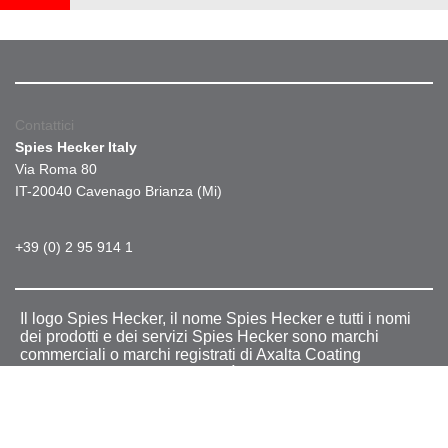
Contattici
Spies Hecker Italy
Via Roma 80
IT-20040 Cavenago Brianza (Mi)
+39 (0) 2 95 914 1
Il logo Spies Hecker, il nome Spies Hecker e tutti i nomi
dei prodotti e dei servizi Spies Hecker sono marchi
commerciali o marchi registrati di Axalta Coating
Systems, LLC e/o delle società affiliate. Gli altri marchi
commerciali appartengono ai rispettivi proprietari.
|
Condizioni generali per l'utilizzo
Informativa sulla Privacy