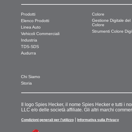
Prodotti
Colore
Gestione Digitale del
Elenco Prodotti
Colore
Linea Auto
Strumenti Colore Digit
Vehicoli Commerciali
Industria
TDS-SDS
Audurra
Chi Siamo
Storia
Il logo Spies Hecker, il nome Spies Hecker e tutti i n
LLC e/o delle società affiliate. Gli altri marchi commer
|
Condizioni generali per l'utilizzo
Informativa sulla Privacy