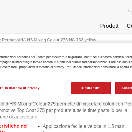
Ce
Prodotti
C
Permasolid® HS Mixing Colour 275 HG 733 yellow
nformazioni personali dell`utente per misurare e migliorare i nostri siti e il nostro servizio, for
mpagne di marketing e fornire contenuti e annunci pubblicitari personalizzati. Fare clic con il 
esercitare i propri diritti in materia di privacy. Per ulteriori informazioni consultare la nostra 
Permasolid® HS Mixing Colou
itti in materia di privacy
Rifiuta tutti
Accett
lid HS Mixing Colour 275 permette di miscelare colori con Pe
motive Top Coat 275 per produrre tutte le tinte pastello per la
ione di autovetture.
eristiche del
Applicazione facile e veloce in 1,5 mani.
to