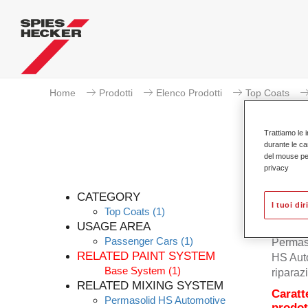
Home
Prodotti
Elenco Prodotti
Top Coats
Trattiamo le i
durante le ca
del mouse per 
privacy
CATEGORY
I tuoi dir
Top Coats
(1)
USAGE AREA
Passenger Cars
(1)
Permaso
RELATED PAINT SYSTEM
HS Auto
Base System
(1)
riparaz
RELATED MIXING SYSTEM
Caratt
Permasolid HS Automotive
prodot