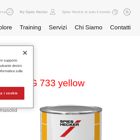
rca
My Spies Hecker
Spies Hecker in tutto il mondo
olore
Training
Servizi
Chi Siamo
Contatti
nire supporto
pulsante destro
Informativa sulla
r 275 HG 733 yellow
a i cookie
rmasolid