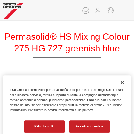
Permasolid® HS Mixing Colour
275 HG 727 greenish blue
Permasolid HS Mixing Colour 275 permette di miscelare
colori con Permasolid HS Automotive Top Coat 275 per
Trattiamo le informazioni personali dell`utente per misurare e migliorare i nostri
produrre tutte le tinte pastello per la riparazione di
siti e il nostro servizio, fornire supporto durante le campagne di marketing e
autovetture.
fornire contenuti e annunci pubblicitari personalizzati. Fare clic con il pulsante
destro del mouse per esercitare i propri diritti in materia di privacy. Per ulteriori
informazioni consultare la nostra Informativa sulla privacy
Caratteristiche del prodotto
Applicazione facile e veloce in 1,5 mani.
Essiccazione rapida.
Rifiuta tutti
Accetta i cookie
Elevata copertura.