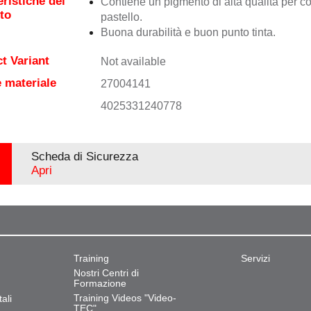
eristiche del
Contiene un pigmento di alta qualità per co
to
pastello.
Buona durabilità e buon punto tinta.
t Variant
Not available
 materiale
27004141
4025331240778
Scheda di Sicurezza
Apri
Training
Servizi
Nostri Centri di
Formazione
Training Videos "Video-
ali
TEC"