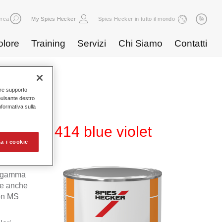
rca
My Spies Hecker
Spies Hecker in tutto il mondo
olore
Training
Servizi
Chi Siamo
Contatti
nire supporto
pulsante destro
Informativa sulla
600 NG 414 blue violet
a i cookie
la gamma
le anche
ron MS