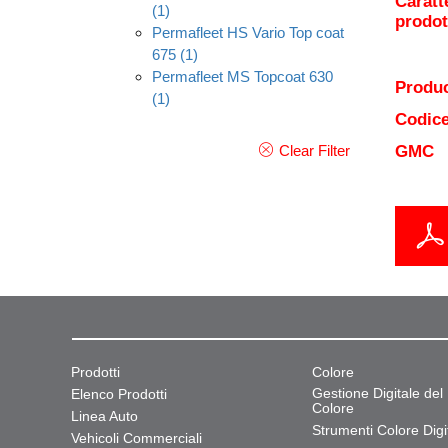
Caratt
(1)
prodot
Permafleet HS Vario Top coat
675
(1)
Permafleet MS Topcoat 630
Produc
(1)
Codice
Clear Filter
GMC
Prodotti
Colore
Gestione Digitale del
Elenco Prodotti
Colore
Linea Auto
Strumenti Colore Digit
Vehicoli Commerciali