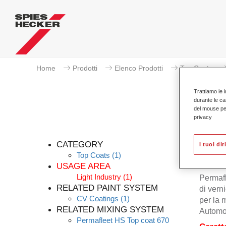
Home
Prodotti
Elenco Prodotti
Top Coats
Trattiamo le i
durante le ca
del mouse per 
privacy
CATEGORY
I tuoi dir
Top Coats
(1)
USAGE AREA
Light Industry
(1)
Permafl
RELATED PAINT SYSTEM
di vern
CV Coatings
(1)
per la 
RELATED MIXING SYSTEM
Automot
Permafleet HS Top coat 670