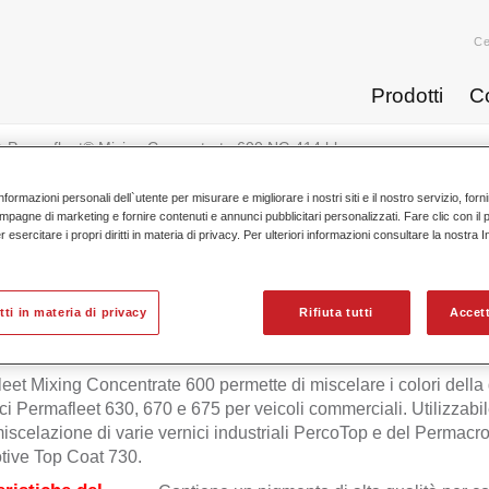
Ce
Prodotti
C
Permafleet® Mixing Concentrate 600 NG 414 blue ...
nformazioni personali dell`utente per misurare e migliorare i nostri siti e il nostro servizio, for
mpagne di marketing e fornire contenuti e annunci pubblicitari personalizzati. Fare clic con il 
esercitare i propri diritti in materia di privacy. Per ulteriori informazioni consultare la nostra 
Permafleet® Mixing Concentrate 
itti in materia di privacy
Rifiuta tutti
Accett
eet Mixing Concentrate 600 permette di miscelare i colori del
ici Permafleet 630, 670 e 675 per veicoli commerciali. Utilizzabi
miscelazione di varie vernici industriali PercoTop e del Permac
ive Top Coat 730.